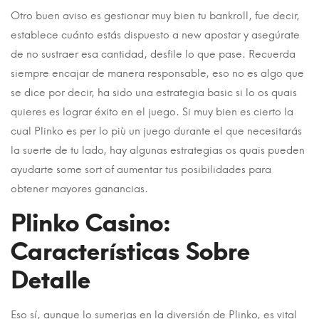
Otro buen aviso es gestionar muy bien tu bankroll, fue decir,
establece cuánto estás dispuesto a new apostar y asegúrate
de no sustraer esa cantidad, desfile lo que pase. Recuerda
siempre encajar de manera responsable, eso no es algo que
se dice por decir, ha sido una estrategia basic si lo os quais
quieres es lograr éxito en el juego. Si muy bien es cierto la
cual Plinko es per lo più un juego durante el que necesitarás
la suerte de tu lado, hay algunas estrategias os quais pueden
ayudarte some sort of aumentar tus posibilidades para
obtener mayores ganancias.
Plinko Casino:
Características Sobre
Detalle
Eso sí, aunque lo sumerjas en la diversión de Plinko, es vital