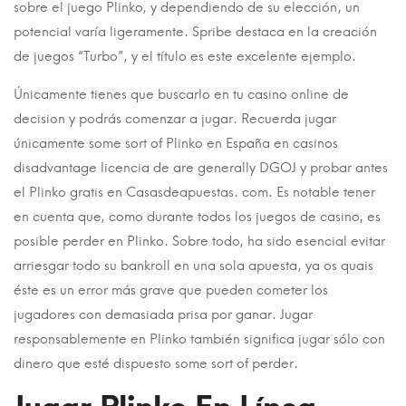
sobre el juego Plinko, y dependiendo de su elección, un
potencial varía ligeramente. Spribe destaca en la creación
de juegos “Turbo”, y el título es este excelente ejemplo.
Únicamente tienes que buscarlo en tu casino online de
decision y podrás comenzar a jugar. Recuerda jugar
únicamente some sort of Plinko en España en casinos
disadvantage licencia de are generally DGOJ y probar antes
el Plinko gratis en Casasdeapuestas. com. Es notable tener
en cuenta que, como durante todos los juegos de casino, es
posible perder en Plinko. Sobre todo, ha sido esencial evitar
arriesgar todo su bankroll en una sola apuesta, ya os quais
éste es un error más grave que pueden cometer los
jugadores con demasiada prisa por ganar. Jugar
responsablemente en Plinko también significa jugar sólo con
dinero que esté dispuesto some sort of perder.