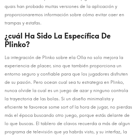
quais han probado muitas versiones de la aplicación y
proporcionaremos información sobre cómo evitar caer en
trampas y estafas.
¿cuál Ha Sido La Específica De
Plinko?
La integración de Plinko sobre ela Olla no solo mejora la
experiencia de placer, sino que también proporciona un
entorno seguro y confiable para que los jugadores disfruten
de su pasión. Pero ocean cual sea tu estrategia en Plinko,
nunca olvide la cual es un juego de azar y ninguno controla
la trayectoria de las bolas. Si un diseño minimalista y
eficiente te favorece some sort of la hora de jugar, no pierdas
más el época buscando otro juego, porque estás delante de
lo que buscas. El tablero de clavos recuerda a más de algun
programa de televisión que ya habrás visto, y su interfaz, la