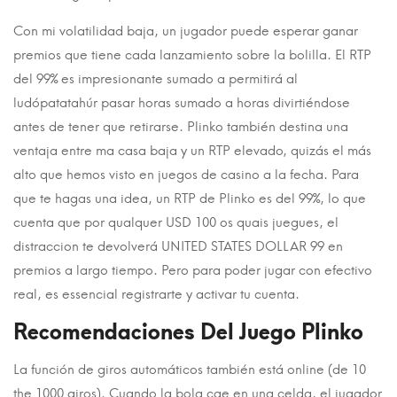
Con mi volatilidad baja, un jugador puede esperar ganar
premios que tiene cada lanzamiento sobre la bolilla. El RTP
del 99% es impresionante sumado a permitirá al
ludópatatahúr pasar horas sumado a horas divirtiéndose
antes de tener que retirarse. Plinko también destina una
ventaja entre ma casa baja y un RTP elevado, quizás el más
alto que hemos visto en juegos de casino a la fecha. Para
que te hagas una idea, un RTP de Plinko es del 99%, lo que
cuenta que por qualquer USD 100 os quais juegues, el
distraccion te devolverá UNITED STATES DOLLAR 99 en
premios a largo tiempo. Pero para poder jugar con efectivo
real, es essencial registrarte y activar tu cuenta.
Recomendaciones Del Juego Plinko
La función de giros automáticos también está online (de 10
the 1000 giros). Cuando la bola cae en una celda, el jugador