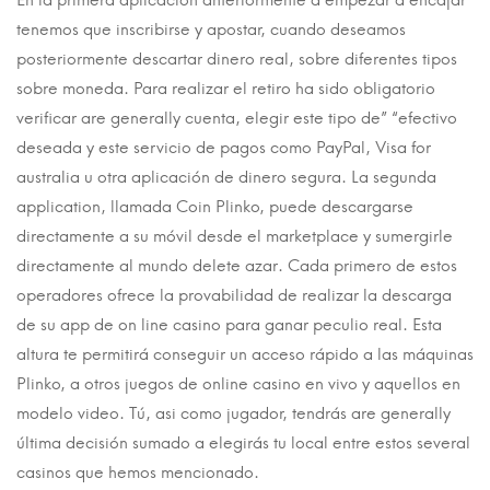
En la primera aplicación anteriormente a empezar a encajar
tenemos que inscribirse y apostar, cuando deseamos
posteriormente descartar dinero real, sobre diferentes tipos
sobre moneda. Para realizar el retiro ha sido obligatorio
verificar are generally cuenta, elegir este tipo de” “efectivo
deseada y este servicio de pagos como PayPal, Visa for
australia u otra aplicación de dinero segura. La segunda
application, llamada Coin Plinko, puede descargarse
directamente a su móvil desde el marketplace y sumergirle
directamente al mundo delete azar. Cada primero de estos
operadores ofrece la provabilidad de realizar la descarga
de su app de on line casino para ganar peculio real. Esta
altura te permitirá conseguir un acceso rápido a las máquinas
Plinko, a otros juegos de online casino en vivo y aquellos en
modelo video. Tú, asi como jugador, tendrás are generally
última decisión sumado a elegirás tu local entre estos several
casinos que hemos mencionado.