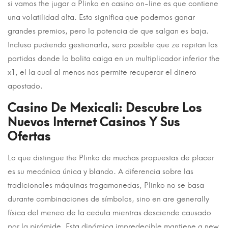
si vamos the jugar a Plinko en casino on-line es que contiene
una volatilidad alta. Esto significa que podemos ganar
grandes premios, pero la potencia de que salgan es baja.
Incluso pudiendo gestionarla, sera posible que ze repitan las
partidas donde la bolita caiga en un multiplicador inferior the
x1, el la cual al menos nos permite recuperar el dinero
apostado.
Casino De Mexicali: Descubre Los
Nuevos Internet Casinos Y Sus
Ofertas
Lo que distingue the Plinko de muchas propuestas de placer
es su mecánica única y blando. A diferencia sobre las
tradicionales máquinas tragamonedas, Plinko no se basa
durante combinaciones de símbolos, sino en are generally
física del meneo de la cedula mientras desciende causado
por la pirámide. Esta dinámica impredecible mantiene a new