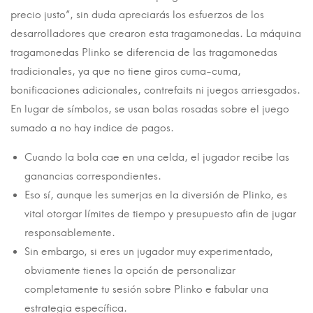
precio justo”, sin duda apreciarás los esfuerzos de los
desarrolladores que crearon esta tragamonedas. La máquina
tragamonedas Plinko se diferencia de las tragamonedas
tradicionales, ya que no tiene giros cuma-cuma,
bonificaciones adicionales, contrefaits ni juegos arriesgados.
En lugar de símbolos, se usan bolas rosadas sobre el juego
sumado a no hay indice de pagos.
Cuando la bola cae en una celda, el jugador recibe las
ganancias correspondientes.
Eso sí, aunque les sumerjas en la diversión de Plinko, es
vital otorgar límites de tiempo y presupuesto afin de jugar
responsablemente.
Sin embargo, si eres un jugador muy experimentado,
obviamente tienes la opción de personalizar
completamente tu sesión sobre Plinko e fabular una
estrategia específica.