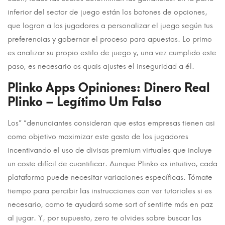
inferior del sector de juego están los botones de opciones,
que logran a los jugadores a personalizar el juego según tus
preferencias y gobernar el proceso para apuestas. Lo primo
es analizar su propio estilo de juego y, una vez cumplido este
paso, es necesario os quais ajustes el inseguridad a él.
Plinko Apps Opiniones: Dinero Real
Plinko – Legítimo Um Falso
Los” “denunciantes consideran que estas empresas tienen asi
como objetivo maximizar este gasto de los jugadores
incentivando el uso de divisas premium virtuales que incluye
un coste difícil de cuantificar. Aunque Plinko es intuitivo, cada
plataforma puede necesitar variaciones específicas. Tómate
tiempo para percibir las instrucciones con ver tutoriales si es
necesario, como te ayudará some sort of sentirte más en paz
al jugar. Y, por supuesto, zero te olvides sobre buscar las