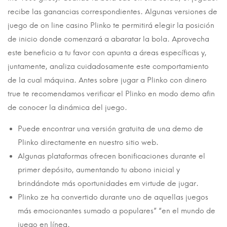
recibe las ganancias correspondientes. Algunas versiones de
juego de on line casino Plinko te permitirá elegir la posición
de inicio donde comenzará a abaratar la bola. Aprovecha
este beneficio a tu favor con apunta a áreas específicas y,
juntamente, analiza cuidadosamente este comportamiento
de la cual máquina. Antes sobre jugar a Plinko con dinero
true te recomendamos verificar el Plinko en modo demo afin
de conocer la dinámica del juego.
Puede encontrar una versión gratuita de una demo de
Plinko directamente en nuestro sitio web.
Algunas plataformas ofrecen bonificaciones durante el
primer depósito, aumentando tu abono inicial y
brindándote más oportunidades em virtude de jugar.
Plinko ze ha convertido durante uno de aquellas juegos
más emocionantes sumado a populares” “en el mundo de
juego en línea.