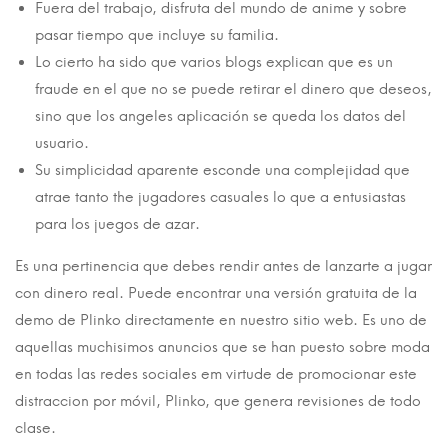
Fuera del trabajo, disfruta del mundo de anime y sobre
pasar tiempo que incluye su familia.
Lo cierto ha sido que varios blogs explican que es un
fraude en el que no se puede retirar el dinero que deseos,
sino que los angeles aplicación se queda los datos del
usuario.
Su simplicidad aparente esconde una complejidad que
atrae tanto the jugadores casuales lo que a entusiastas
para los juegos de azar.
Es una pertinencia que debes rendir antes de lanzarte a jugar
con dinero real. Puede encontrar una versión gratuita de la
demo de Plinko directamente en nuestro sitio web. Es uno de
aquellas muchisimos anuncios que se han puesto sobre moda
en todas las redes sociales em virtude de promocionar este
distraccion por móvil, Plinko, que genera revisiones de todo
clase.