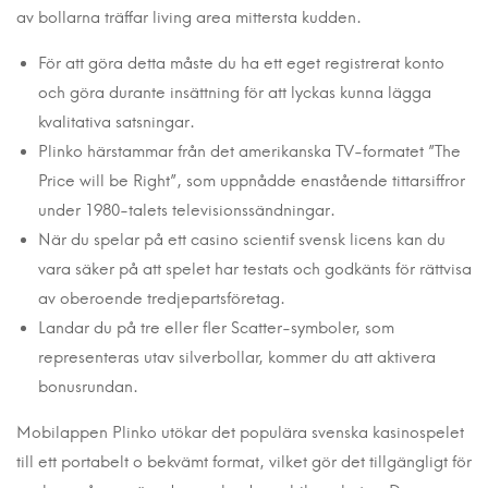
av bollarna träffar living area mittersta kudden.
För att göra detta måste du ha ett eget registrerat konto
och göra durante insättning för att lyckas kunna lägga
kvalitativa satsningar.
Plinko härstammar från det amerikanska TV-formatet ”The
Price will be Right”, som uppnådde enastående tittarsiffror
under 1980-talets televisionssändningar.
När du spelar på ett casino scientif svensk licens kan du
vara säker på att spelet har testats och godkänts för rättvisa
av oberoende tredjepartsföretag.
Landar du på tre eller fler Scatter-symboler, som
representeras utav silverbollar, kommer du att aktivera
bonusrundan.
Mobilappen Plinko utökar det populära svenska kasinospelet
till ett portabelt o bekvämt format, vilket gör det tillgängligt för