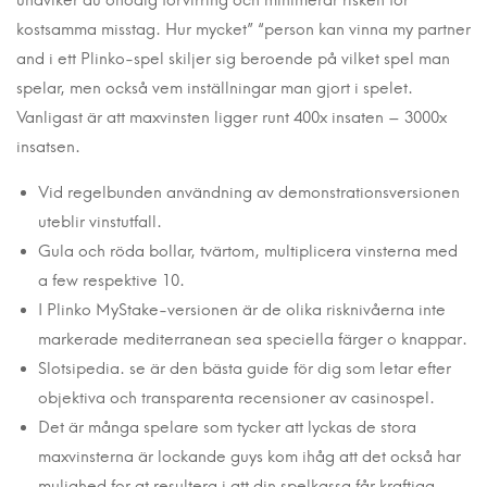
undviker du onödig förvirring och minimerar risken för
kostsamma misstag. Hur mycket” “person kan vinna my partner
and i ett Plinko-spel skiljer sig beroende på vilket spel man
spelar, men också vem inställningar man gjort i spelet.
Vanligast är att maxvinsten ligger runt 400x insaten – 3000x
insatsen.
Vid regelbunden användning av demonstrationsversionen
uteblir vinstutfall.
Gula och röda bollar, tvärtom, multiplicera vinsterna med
a few respektive 10.
I Plinko MyStake-versionen är de olika risknivåerna inte
markerade mediterranean sea speciella färger o knappar.
Slotsipedia. se är den bästa guide för dig som letar efter
objektiva och transparenta recensioner av casinospel.
Det är många spelare som tycker att lyckas de stora
maxvinsterna är lockande guys kom ihåg att det också har
mulighed for at resultera i att din spelkassa får kraftiga