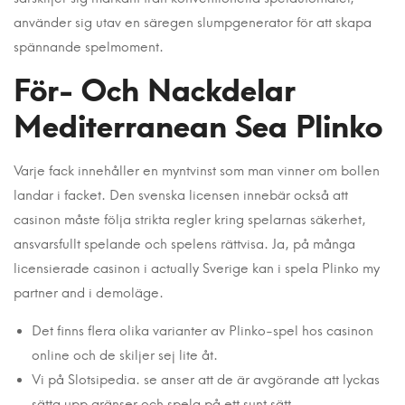
använder sig utav en säregen slumpgenerator för att skapa
spännande spelmoment.
För- Och Nackdelar
Mediterranean Sea Plinko
Varje fack innehåller en myntvinst som man vinner om bollen
landar i facket. Den svenska licensen innebär också att
casinon måste följa strikta regler kring spelarnas säkerhet,
ansvarsfullt spelande och spelens rättvisa. Ja, på många
licensierade casinon i actually Sverige kan i spela Plinko my
partner and i demoläge.
Det finns flera olika varianter av Plinko-spel hos casinon
online och de skiljer sej lite åt.
Vi på Slotsipedia. se anser att de är avgörande att lyckas
sätta upp gränser och spela på ett sunt sätt.