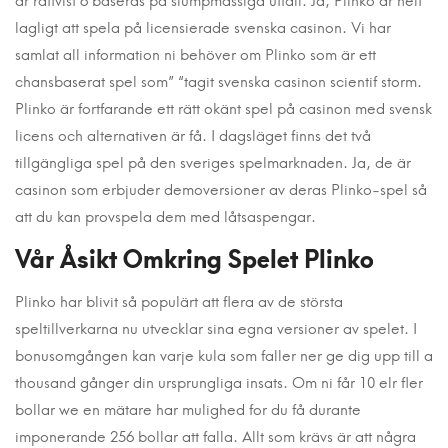
är rättvist 6 baseras på slumpmässiga utfall. Ja, Plinko är helt
lagligt att spela på licensierade svenska casinon. Vi har
samlat all information ni behöver om Plinko som är ett
chansbaserat spel som” “tagit svenska casinon scientif storm.
Plinko är fortfarande ett rätt okänt spel på casinon med svensk
licens och alternativen är få. I dagsläget finns det två
tillgängliga spel på den sveriges spelmarknaden. Ja, de är
casinon som erbjuder demoversioner av deras Plinko-spel så
att du kan provspela dem med låtsaspengar.
Vår Åsikt Omkring Spelet Plinko
Plinko har blivit så populärt att flera av de största
speltillverkarna nu utvecklar sina egna versioner av spelet. I
bonusomgången kan varje kula som faller ner ge dig upp till a
thousand gånger din ursprungliga insats. Om ni får 10 elr fler
bollar we en mätare har mulighed for du få durante
imponerande 256 bollar att falla. Allt som krävs är att några