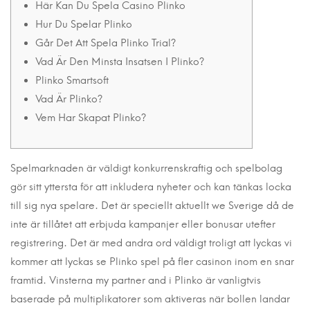
Här Kan Du Spela Casino Plinko
Hur Du Spelar Plinko
Går Det Att Spela Plinko Trial?
Vad Är Den Minsta Insatsen I Plinko?
Plinko Smartsoft
Vad Är Plinko?
Vem Har Skapat Plinko?
Spelmarknaden är väldigt konkurrenskraftig och spelbolag
gör sitt yttersta för att inkludera nyheter och kan tänkas locka
till sig nya spelare. Det är speciellt aktuellt we Sverige då de
inte är tillåtet att erbjuda kampanjer eller bonusar utefter
registrering. Det är med andra ord väldigt troligt att lyckas vi
kommer att lyckas se Plinko spel på fler casinon inom en snar
framtid. Vinsterna my partner and i Plinko är vanligtvis
baserade på multiplikatorer som aktiveras när bollen landar