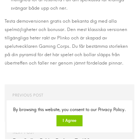
svängar både upp och ner.
Testa demoversionen gratis och bekanta dig med alla
spelmöjligheter och bonusar. Den mest klassiska versionen
tillgängliga heter rakt av Plinko och är skapad av
spelutvecklaren Gaming Corps. Du får bestämma storleken
på din pyramid för det här spelet och bollar släpps från
übertreffen och faller ner genom jämnt fördelade pinnar.
PREVIOUS POST
Sugar Rush 1000 Slot Από Την Pragmatic
By browsing this website, you consent to our Privacy Policy.
Play Παίξτε Trial Δωρεάν”
I Agree
NEXT POST