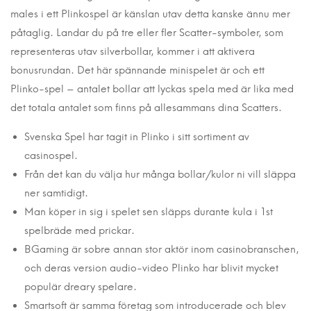
males i ett Plinkospel är känslan utav detta kanske ännu mer
påtaglig. Landar du på tre eller fler Scatter-symboler, som
representeras utav silverbollar, kommer i att aktivera
bonusrundan. Det här spännande minispelet är och ett
Plinko-spel – antalet bollar att lyckas spela med är lika med
det totala antalet som finns på allesammans dina Scatters.
Svenska Spel har tagit in Plinko i sitt sortiment av
casinospel.
Från det kan du välja hur många bollar/kulor ni vill släppa
ner samtidigt.
Man köper in sig i spelet sen släpps durante kula i 1st
spelbräde med prickar.
BGaming är sobre annan stor aktör inom casinobranschen,
och deras version audio-video Plinko har blivit mycket
populär dreary spelare.
Smartsoft är samma företag som introducerade och blev