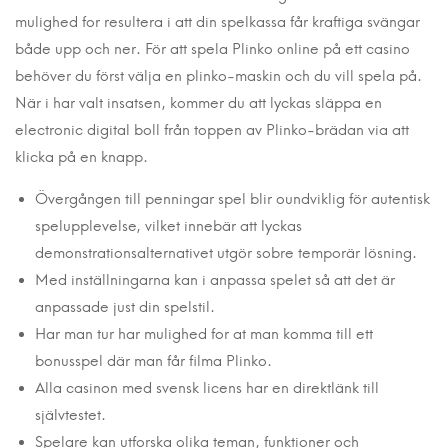
mulighed for resultera i att din spelkassa får kraftiga svängar
både upp och ner. För att spela Plinko online på ett casino
behöver du först välja en plinko-maskin och du vill spela på.
När i har valt insatsen, kommer du att lyckas släppa en
electronic digital boll från toppen av Plinko-brädan via att
klicka på en knapp.
Övergången till penningar spel blir oundviklig för autentisk
spelupplevelse, vilket innebär att lyckas
demonstrationsalternativet utgör sobre temporär lösning.
Med inställningarna kan i anpassa spelet så att det är
anpassade just din spelstil.
Har man tur har mulighed for at man komma till ett
bonusspel där man får filma Plinko.
Alla casinon med svensk licens har en direktlänk till
självtestet.
Spelare kan utforska olika teman, funktioner och