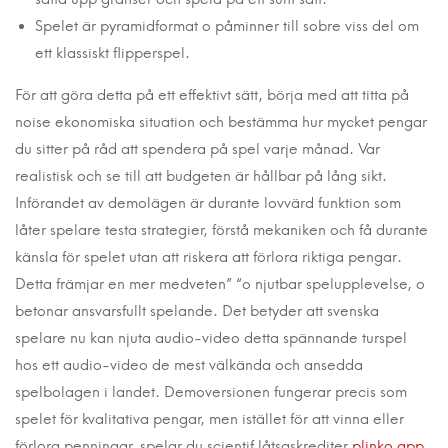
Spelet är pyramidformat o påminner till sobre viss del om
ett klassiskt flipperspel.
För att göra detta på ett effektivt sätt, börja med att titta på
noise ekonomiska situation och bestämma hur mycket pengar
du sitter på råd att spendera på spel varje månad. Var
realistisk och se till att budgeten är hållbar på lång sikt.
Införandet av demolägen är durante lovvärd funktion som
låter spelare testa strategier, förstå mekaniken och få durante
känsla för spelet utan att riskera att förlora riktiga pengar.
Detta främjar en mer medveten” “o njutbar spelupplevelse, o
betonar ansvarsfullt spelande. Det betyder att svenska
spelare nu kan njuta audio-video detta spännande turspel
hos ett audio-video de mest välkända och ansedda
spelbolagen i landet. Demoversionen fungerar precis som
spelet för kvalitativa pengar, men istället för att vinna eller
förlora penningar, spelar du scientif låtsaskrediter
plinko app
.