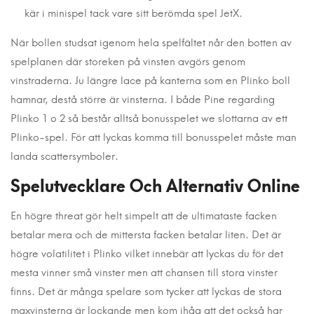
kär i minispel tack vare sitt berömda spel JetX.
När bollen studsat igenom hela spelfältet når den botten av
spelplanen där storeken på vinsten avgörs genom
vinstraderna. Ju längre lace på kanterna som en Plinko boll
hamnar, destå större är vinsterna. I både Pine regarding
Plinko 1 o 2 så består alltså bonusspelet we slottarna av ett
Plinko-spel. För att lyckas komma till bonusspelet måste man
landa scattersymboler.
Spelutvecklare Och Alternativ Online
En högre threat gör helt simpelt att de ultimataste facken
betalar mera och de mittersta facken betalar liten. Det är
högre volatilitet i Plinko vilket innebär att lyckas du för det
mesta vinner små vinster men att chansen till stora vinster
finns. Det är många spelare som tycker att lyckas de stora
maxvinsterna är lockande men kom ihåg att det också har