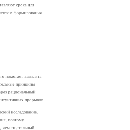
тавляют срока для
ументом формирования
то помогает выявлять
ательные принципы
ерез рациональный
 интуитивных прорывов.
еский исследование.
ния, поэтому
и, чем тщательный