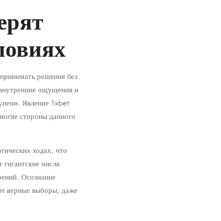
ерят
ловиях
 принимать решения без
 внутренние ощущения и
упени. Явление 1xbet
многие стороны данного
гических ходах, что
 гигантские числа
рений. Осознание
ют верные выборы, даже