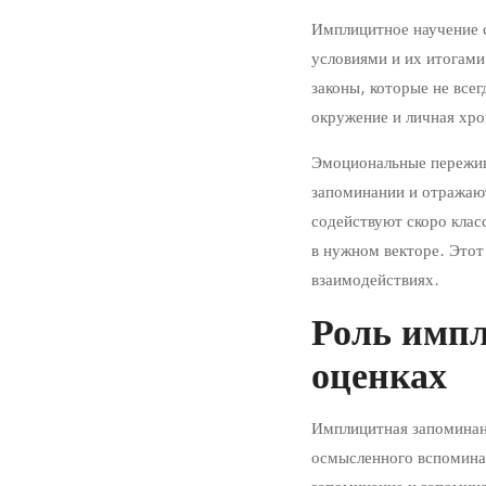
Имплицитное научение 
условиями и их итогами
законы, которые не все
окружение и личная хр
Эмоциональные пережив
запоминании и отражаю
содействуют скоро клас
в нужном векторе. Этот
взаимодействиях.
Роль имп
оценках
Имплицитная запоминан
осмысленного вспомина