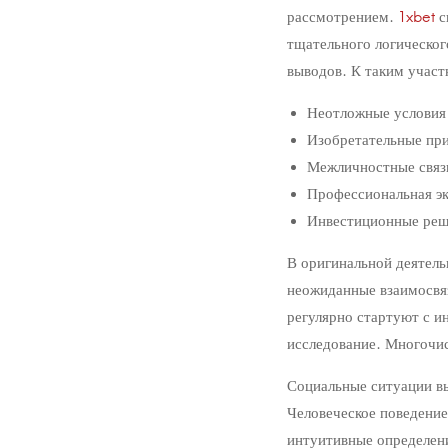
рассмотрением.
1xbet
с
тщательного логическо
выводов. К таким участ
Неотложные условия 
Изобретательные пр
Межличностные связи
Профессиональная эк
Инвестиционные реш
В оригинальной деятель
неожиданные взаимосвя
регулярно стартуют с и
исследование. Многочис
Социальные ситуации вы
Человеческое поведение
интуитивные определен