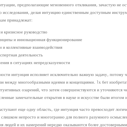
итуации, предполагающие мгновенного откликания, зачастую не ос
го исследования, делая интуицию единственным доступным инстр
кам принадлежат:
и кризисное руководство
инципы и инновационная функционирование
 и коллективные взаимодействия
спертная деятельность
ения в ситуациях непредсказуемости
ности интуиция исполняет исключительно важную задачу, потому ч
зи между многообразными идеями и концепциями. 1х бет изобрет
нтуитивных озарений, что затем совершенствуются и уточняются ч
ленные замечательные открытия в науке и искусстве были итогом
ступают еще одну область, где интуиция часто превосходит логич
 слишком непросто и многогранно для полного разумного осмысле
ия людей и их намерений нередко оказываются более достоверным