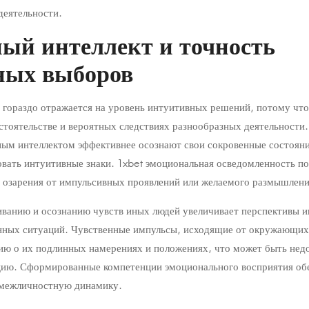
деятельности.
ый интеллект и точность
ных выборов
 гораздо отражается на уровень интуитивных решений, потому чт
стоятельстве и вероятных следствиях разнообразных деятельности.
ым интеллектом эффективнее осознают свои сокровенные состояни
вать интуитивные знаки. 1xbet эмоциональная осведомленность по
 озарения от импульсивных проявлений или желаемого размышлени
иванию и осознанию чувств иных людей увеличивает перспективы 
нных ситуаций. Чувственные импульсы, исходящие от окружающих
ю о их подлинных намерениях и положениях, что может быть недо
ию. Сформированные компетенции эмоционального восприятия об
 межличностную динамику.