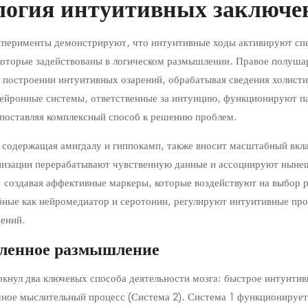
логия интуитивных заключе
сперименты демонстрируют, что интуитивные ходы активируют сп
 которые задействованы в логическом размышлении. Правое полуша
построении интуитивных озарений, обрабатывая сведения холисти
нейронные системы, ответственные за интуицию, функционируют п
 поставляя комплексный способ к решению проблем.
 содержащая амигдалу и гиппокамп, также вносит масштабный вкл
низации перерабатывают чувственную данные и ассоциируют ныне
 создавая аффективные маркеры, которые воздействуют на выбор 
ные как нейромедиатор и серотонин, регулируют интуитивные проц
дений.
дленное размышление
кнул два ключевых способа деятельности мозга: быстрое интуити
чное мыслительный процесс (Система 2). Система 1 функционирует