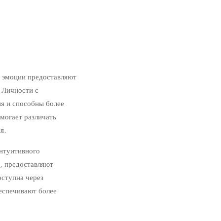
о эмоции предоставляют
 Личности с
я и способны более
могает различать
я.
интуитивного
, предоставляют
ступна через
еспечивают более