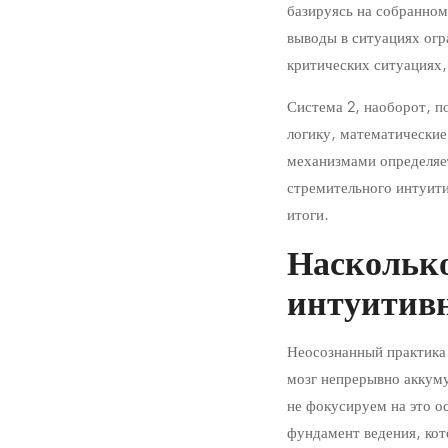
базируясь на собранном
выводы в ситуациях ог
критических ситуациях,
Система 2, наоборот, п
логику, математически
механизмами определяе
стремительного интуити
итоги.
Насколько
интуитив
Неосознанный практика
мозг непрерывно аккум
не фокусируем на это 
фундамент ведения, кот