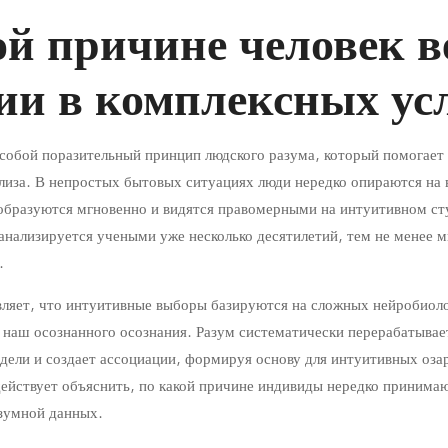
ой причине человек в
ии в комплексных ус
собой поразительный принцип людского разума, который помогает
ализа. В непростых бытовых ситуациях люди нередко опираются на
образуются мгновенно и видятся правомерными на интуитивном ст
анализируется учеными уже несколько десятилетий, тем не менее 
.
ных
ляет, что интуитивные выборы базируются на сложных нейробиоло
 наш осознанного осознания. Разум систематически перерабатывает
дели и создает ассоциации, формируя основу для интуитивных оза
ействует объяснить, по какой причине индивиды нередко принима
азумной данных.