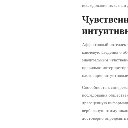
исследование их слов и 
Чувственн
интуитив
Аффективный интеллект
ключевую сведения о об
значительным чувственн
правильно интерпретиро
настоящие интуитивные
Способность к сопереж
исследования обществе
драгоценную информаци
вербальную коммуникац
достоверно определять