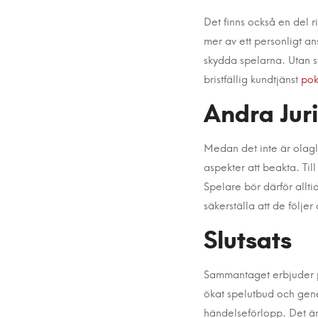
Det finns också en del r
mer av ett personligt an
skydda spelarna. Utan st
bristfällig kundtjänst
pok
Andra Jur
Medan det inte är olagli
aspekter att beakta. Til
Spelare bör därför allti
säkerställa att de följer 
Slutsats
Sammantaget erbjuder p
ökat spelutbud och gene
händelseförlopp. Det är 