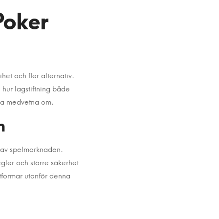
Poker
het och fler alternativ.
 hur lagstiftning både
ara medvetna om.
m
er av spelmarknaden.
egler och större säkerhet
ttformar utanför denna