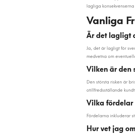
lagliga konsekvenserna 
Vanliga F
Är det lagligt
Ja, det är lagligt för s
medvetna om eventuella
Vilken är den 
Den största risken är br
otillfredsställande kundt
Vilka fördelar
Fördelarna inkluderar st
Hur vet jag om