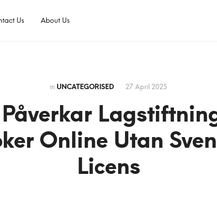
tact Us
About Us
in
UNCATEGORISED
27 April 2025
 Påverkar Lagstiftnin
ker Online Utan Sve
Licens