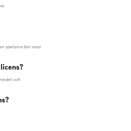
re.
 men spelarna bör vara
 licens?
v medel och
ns?