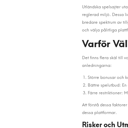
2025-
Utländska spelsajter ut
04-
reglerad miljö. Dessa l
27T06:35:15+05:30
bredare spektrum av till
in
och välja pålitliga platt
Uncategorised
Varför Väl
Det finns flera skäl til
anledningarna:
Större bonusar och k
Bättre spelutbud: En 
Färre restriktioner: 
Att förstå dessa faktore
dessa plattformar.
Risker och Ut