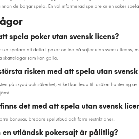
innan de börjar spela. En väl informerad spelare är en säker spela
rågor
 att spela poker utan svensk licens?
venska spelare att delta i poker online på sajter utan svensk licens,
 skattelagar som kan gälla.
största risken med att spela utan svensk
isten på skydd och säkerhet, vilket kan leda till osäker hantering a
jänst.
 finns det med att spela utan svensk lice
örre bonusar, bredare spelutbud och färre restriktioner.
 en utländsk pokersajt är pålitlig?