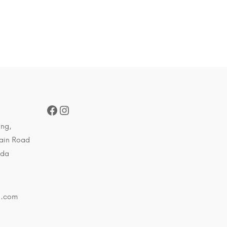
Facebook
Instagram
ing,
Main Road
ada
l.com