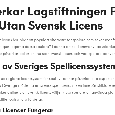
rkar Lagstiftningen 
Utan Svensk Licens
ingen
licens har blivit ett populärt alternativ för spelare som söker mer fri
igen lagarna dessa spelare? I denna artikel kommer vi att utforska
e påverkar poker online utan svensk licens och vad spelare bör v
 av Sveriges Spellicenssyste
ett reglerat licenssystem för spel, vilket har påverkat alla aspekt
 i Sverige måste ha en svensk spellicens, vilken innebär striktare r
ker online utan svensk licens, väljer vissa spelare att använda pla
ibilitet och andra fördelar.
 Licenser Fungerar