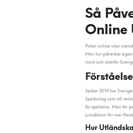
Så
Så Påve
Påverkar
Online 
Lagstiftn
Poker
Poker online utan svensk 
Men hur påverkar egentl
Online
inom och utanför Sverig
Utan
Förståelse
Svensk
Licens
Sedan 2019 har Sverige 
Spelbolag som vill verka
för spelarna. Men för po
jurisdiktion för mer flex
27
April
Hur Utländska
2025