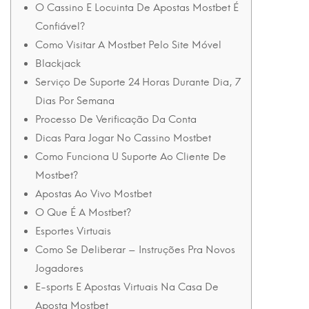
O Cassino E Locuinta De Apostas Mostbet É
Confiável?
17
Como Visitar A Mostbet Pelo Site Móvel
October
Blackjack
2025
Serviço De Suporte 24 Horas Durante Dia, 7
2025-
Dias Por Semana
10-
Processo De Verificação Da Conta
16T22:28:03+05:30
Dicas Para Jogar No Cassino Mostbet
in
Como Funciona U Suporte Ao Cliente De
Uncategorised
Mostbet?
Apostas Ao Vivo Mostbet
O Que É A Mostbet?
Esportes Virtuais
Como Se Deliberar – Instruções Pra Novos
Jogadores
E-sports E Apostas Virtuais Na Casa De
Aposta Mostbet