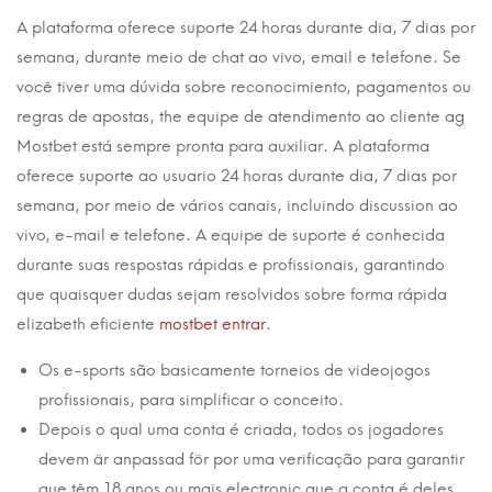
A plataforma oferece suporte 24 horas durante dia, 7 dias por
semana, durante meio de chat ao vivo, email e telefone. Se
você tiver uma dúvida sobre reconocimiento, pagamentos ou
regras de apostas, the equipe de atendimento ao cliente ag
Mostbet está sempre pronta para auxiliar. A plataforma
oferece suporte ao usuario 24 horas durante dia, 7 dias por
semana, por meio de vários canais, incluindo discussion ao
vivo, e-mail e telefone. A equipe de suporte é conhecida
durante suas respostas rápidas e profissionais, garantindo
que quaisquer dudas sejam resolvidos sobre forma rápida
elizabeth eficiente
mostbet entrar
.
Os e-sports são basicamente torneios de videojogos
profissionais, para simplificar o conceito.
Depois o qual uma conta é criada, todos os jogadores
devem är anpassad för por uma verificação para garantir
que têm 18 anos ou mais electronic que a conta é deles.