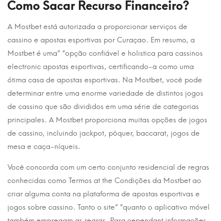
Como Sacar Recurso Financeiro?
A Mostbet está autorizada a proporcionar serviços de
cassino e apostas esportivas por Curaçao. Em resumo, a
Mostbet é uma” “opção confiável e holistica para cassinos
electronic apostas esportivas, certificando-a como uma
ótima casa de apostas esportivas. Na Mostbet, você pode
determinar entre uma enorme variedade de distintos jogos
de cassino que são divididos em uma série de categorias
principales. A Mostbet proporciona muitas opções de jogos
de cassino, incluindo jackpot, pôquer, baccarat, jogos de
mesa e caça-níqueis.
Você concorda com um certo conjunto residencial de regras
conhecidas como Termos at the Condições da Mostbet ao
criar alguma conta na plataforma de apostas esportivas e
jogos sobre cassino. Tanto o site” “quanto o aplicativo móvel
também empregam as regras. Para cependant informações