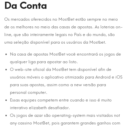
Da Conta
Os mercados oferecidos no MostBet estão sempre no meio
de os melhores no meio das casas de apostas. As loterias on-
line, que são inteiramente legais no País e do mundo, são
uma seleção disponível para os usuários da Mostbet.
Na casa de apostas MostBet você encontrará os jogos de
qualquer liga para apostar ao listo.
O web-site oficial da MostBet tem disponível afin de
usuários móveis o aplicativo otimizado para Android e iOS
para suas apostas, assim como a new versão para
personal computer.
Essas equipes competem entre cuando e isso é muito
interativo elizabeth desafiador.
Os jogos de azar são operating-system mais visitados not
any cassino MostBet, pois garantem grandes ganhos com