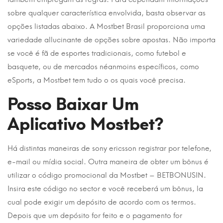
sobre qualquer característica envolvida, basta observar as
opções listadas abaixo. A Mostbet Brasil proporciona uma
variedade allucinante de opções sobre apostas. Não importa
se você é fã de esportes tradicionais, como futebol e
basquete, ou de mercados néanmoins específicos, como
eSports, a Mostbet tem tudo o os quais você precisa.
Posso Baixar Um
Aplicativo Mostbet?
Há distintas maneiras de sony ericsson registrar por telefone,
e-mail ou mídia social. Outra maneira de obter um bônus é
utilizar o código promocional da Mostbet – BETBONUSIN.
Insira este código no sector e você receberá um bônus, la
cual pode exigir um depósito de acordo com os termos.
Depois que um depósito for feito e o pagamento for