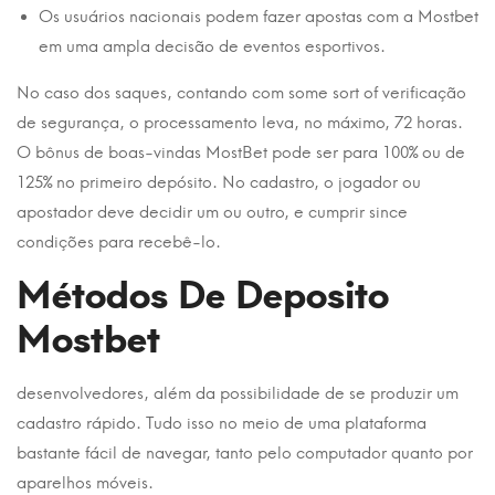
Os usuários nacionais podem fazer apostas com a Mostbet
em uma ampla decisão de eventos esportivos.
No caso dos saques, contando com some sort of verificação
de segurança, o processamento leva, no máximo, 72 horas.
O bônus de boas-vindas MostBet pode ser para 100% ou de
125% no primeiro depósito. No cadastro, o jogador ou
apostador deve decidir um ou outro, e cumprir since
condições para recebê-lo.
Métodos De Deposito
Mostbet
desenvolvedores, além da possibilidade de se produzir um
cadastro rápido. Tudo isso no meio de uma plataforma
bastante fácil de navegar, tanto pelo computador quanto por
aparelhos móveis.