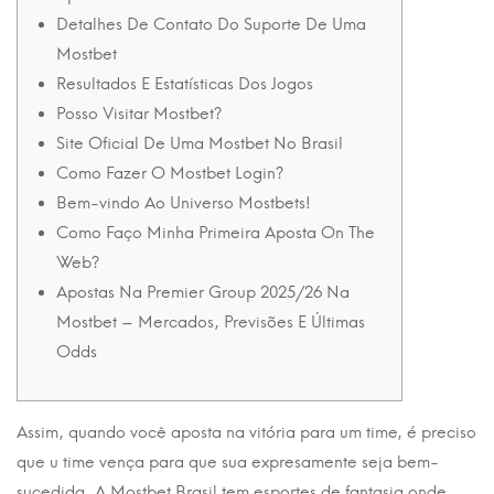
Detalhes De Contato Do Suporte De Uma
Mostbet
Resultados E Estatísticas Dos Jogos
Posso Visitar Mostbet?
Site Oficial De Uma Mostbet No Brasil
Como Fazer O Mostbet Login?
Bem-vindo Ao Universo Mostbets!
Como Faço Minha Primeira Aposta On The
Web?
Apostas Na Premier Group 2025/26 Na
Mostbet – Mercados, Previsões E Últimas
Odds
Assim, quando você aposta na vitória para um time, é preciso
que u time vença para que sua expresamente seja bem-
sucedida. A Mostbet Brasil tem esportes de fantasia onde