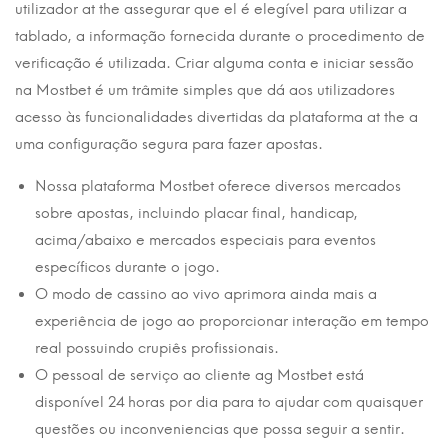
utilizador at the assegurar que el é elegível para utilizar a
tablado, a informação fornecida durante o procedimento de
verificação é utilizada. Criar alguma conta e iniciar sessão
na Mostbet é um trâmite simples que dá aos utilizadores
acesso às funcionalidades divertidas da plataforma at the a
uma configuração segura para fazer apostas.
Nossa plataforma Mostbet oferece diversos mercados
sobre apostas, incluindo placar final, handicap,
acima/abaixo e mercados especiais para eventos
específicos durante o jogo.
O modo de cassino ao vivo aprimora ainda mais a
experiência de jogo ao proporcionar interação em tempo
real possuindo crupiês profissionais.
O pessoal de serviço ao cliente ag Mostbet está
disponível 24 horas por dia para to ajudar com quaisquer
questões ou inconveniencias que possa seguir a sentir.