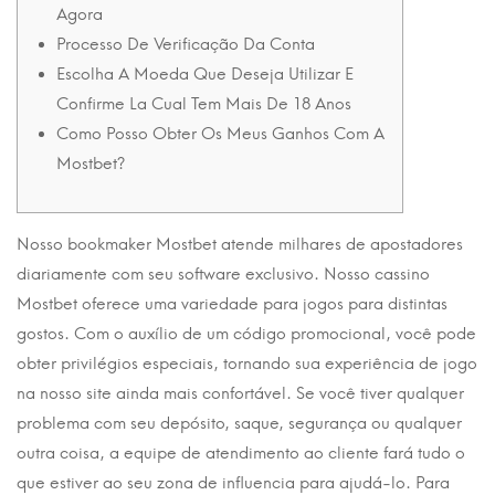
Agora
Processo De Verificação Da Conta
Escolha A Moeda Que Deseja Utilizar E
Confirme La Cual Tem Mais De 18 Anos
Como Posso Obter Os Meus Ganhos Com A
Mostbet?
Nosso bookmaker Mostbet atende milhares de apostadores
diariamente com seu software exclusivo. Nosso cassino
Mostbet oferece uma variedade para jogos para distintas
gostos. Com o auxílio de um código promocional, você pode
obter privilégios especiais, tornando sua experiência de jogo
na nosso site ainda mais confortável. Se você tiver qualquer
problema com seu depósito, saque, segurança ou qualquer
outra coisa, a equipe de atendimento ao cliente fará tudo o
que estiver ao seu zona de influencia para ajudá-lo. Para