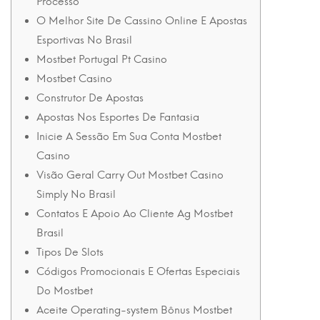
Processo
O Melhor Site De Cassino Online E Apostas
Esportivas No Brasil
Mostbet Portugal Pt Casino
Mostbet Casino
Construtor De Apostas
Apostas Nos Esportes De Fantasia
Inicie A Sessão Em Sua Conta Mostbet
Casino
Visão Geral Carry Out Mostbet Casino
Simply No Brasil
Contatos E Apoio Ao Cliente Ag Mostbet
Brasil
Tipos De Slots
Códigos Promocionais E Ofertas Especiais
Do Mostbet
Aceite Operating-system Bônus Mostbet