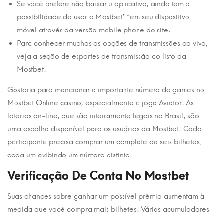
Se você prefere não baixar u aplicativo, ainda tem a
possibilidade de usar o Mostbet” “em seu dispositivo
móvel através da versão mobile phone do site.
Para conhecer muchas as opções de transmissões ao vivo,
veja a seção de esportes de transmissão ao listo da
Mostbet.
Gostaria para mencionar o importante número de games no
Mostbet Online casino, especialmente o jogo Aviator. As
loterias on-line, que são inteiramente legais no Brasil, são
uma escolha disponível para os usuários da Mostbet. Cada
participante precisa comprar um complete de seis bilhetes,
cada um exibindo um número distinto.
Verificação De Conta No Mostbet
Suas chances sobre ganhar um possível prêmio aumentam à
medida que você compra mais bilhetes. Vários acumuladores