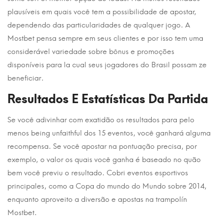
plausíveis em quais você tem a possibilidade de apostar,
dependendo das particularidades de qualquer jogo. A
Mostbet pensa sempre em seus clientes e por isso tem uma
considerável variedade sobre bônus e promoções
disponíveis para la cual seus jogadores do Brasil possam ze
beneficiar.
Resultados E Estatísticas Da Partida
Se você adivinhar com exatidão os resultados para pelo
menos being unfaithful dos 15 eventos, você ganhará alguma
recompensa. Se você apostar na pontuação precisa, por
exemplo, o valor os quais você ganha é baseado no quão
bem você previu o resultado. Cobri eventos esportivos
principales, como a Copa do mundo do Mundo sobre 2014,
enquanto aproveito a diversão e apostas na trampolín
Mostbet.