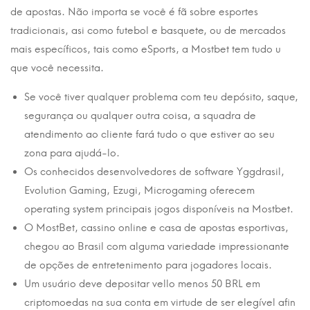
de apostas. Não importa se você é fã sobre esportes
tradicionais, asi como futebol e basquete, ou de mercados
mais específicos, tais como eSports, a Mostbet tem tudo u
que você necessita.
Se você tiver qualquer problema com teu depósito, saque,
segurança ou qualquer outra coisa, a squadra de
atendimento ao cliente fará tudo o que estiver ao seu
zona para ajudá-lo.
Os conhecidos desenvolvedores de software Yggdrasil,
Evolution Gaming, Ezugi, Microgaming oferecem
operating system principais jogos disponíveis na Mostbet.
O MostBet, cassino online e casa de apostas esportivas,
chegou ao Brasil com alguma variedade impressionante
de opções de entretenimento para jogadores locais.
Um usuário deve depositar vello menos 50 BRL em
criptomoedas na sua conta em virtude de ser elegível afin