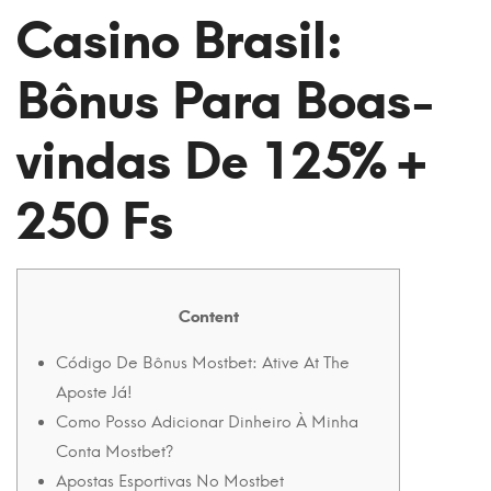
Oficial
Casino Brasil:
Aqui
Bônus Para Boas-
No
Brasil
vindas De 125% +
Apostas
250 Fs
Esportivas
Elizabeth
Cassino
Content
Online
Código De Bônus Mostbet: Ative At The
Aposte Já!
Como Posso Adicionar Dinheiro À Minha
16
Conta Mostbet?
January
Apostas Esportivas No Mostbet