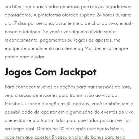
um bônus de boas-vindas generoso para novos jogadores e
apostadores. A plataforma oferece suporte 24 horas durante
dia, 7 dias por semana, durante meio de chat ao vivo, email-
based e telefone. Se você tiver alguma dúvida sobre
reconocimiento, pagamentos ou regras de apostas, the
equipe de atendimento ao cliente ag Mostbet está sempre
pronta para ajudar.
Jogos Com Jackpot
Para conhecer muchas as opções para transmissões ao listo,
veja a seção de esportes para transmissão ao vivo da
Mostbet. Usando a opção multi-apostas, você também tem a
possibilidade de apostar em alguma série de eventos ao vivo
que estão sendo transmitidos para que todos possam vê-los
na tempo real. Dentro de 30 dias após receber to bônus,
você tem que apostar 5 vezes o valor do bônus para ter a