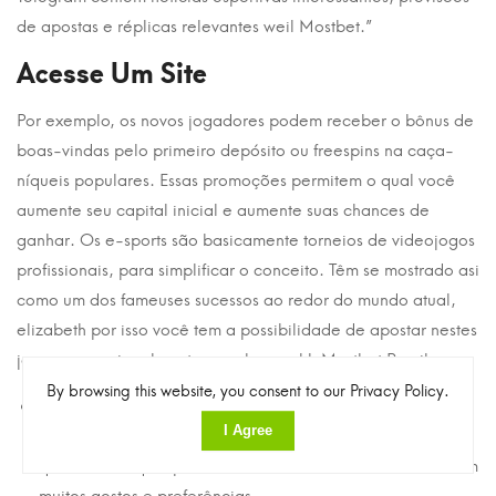
de apostas e réplicas relevantes weil Mostbet.”
Acesse Um Site
Por exemplo, os novos jogadores podem receber o bônus de
boas-vindas pelo primeiro depósito ou freespins na caça-
níqueis populares. Essas promoções permitem o qual você
aumente seu capital inicial e aumente suas chances de
ganhar. Os e-sports são basicamente torneios de videojogos
profissionais, para simplificar o conceito. Têm se mostrado asi
como um dos fameuses sucessos ao redor do mundo atual,
elizabeth por isso você tem a possibilidade de apostar nestes
jogos excepcionalmente populares mhh Mostbet Brasil.
By browsing this website, you consent to our Privacy Policy.
Essa arquitetura é assai compatível com essa plataforma
I Agree
de games on-line para games de cassino para alta
qualidade o qual podem ser escolhidos sobre acordo com