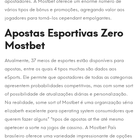
apostadores. A Mostbet oferece um enorme número de
vários tipos de bônus e promoções, agregando valor aos
jogadores para torná-los cependant empolgantes.
Apostas Esportivas Zero
Mostbet
Atualmente, 37 meios de esportes estão disponíveis para
apostas, entre os quais 4 tipos muchas são dados aos
eSports. Ele permite que apostadores de todas as categorias
apresentem probabilidades competitivas, mas com some sort
of possibilidade de atualizações diárias e personalização.
Na realidade, some sort of Mostbet é uma organização séria
elizabeth excelente para operating system consumidores que
querem fazer alguns” “tipos de apostas at the até mesmo
apetecer a sorte na jogos de cassino. A Mostbet País
brasileiro oferece uma variedade impressionante de opções