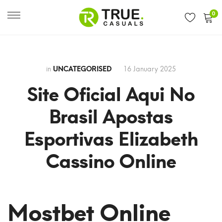
0
in
UNCATEGORISED
16 January 2025
Site Oficial Aqui No
Brasil Apostas
Esportivas Elizabeth
Cassino Online
Site
Mostbet Online