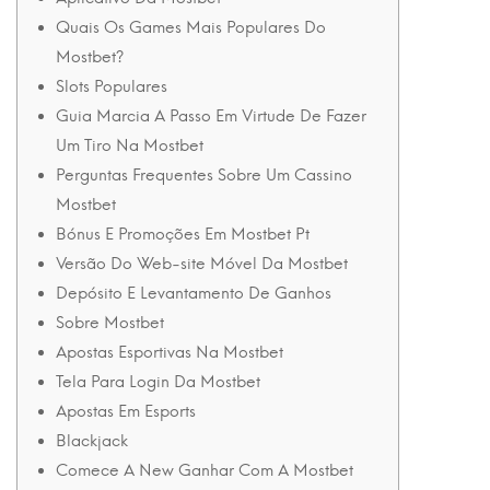
16T01:38:48+05:30
Quais Os Games Mais Populares Do
in
Mostbet?
Uncategorised
Slots Populares
Guia Marcia A Passo Em Virtude De Fazer
Um Tiro Na Mostbet
Perguntas Frequentes Sobre Um Cassino
Mostbet
Bónus E Promoções Em Mostbet Pt
Versão Do Web-site Móvel Da Mostbet
Depósito E Levantamento De Ganhos
Sobre Mostbet
Apostas Esportivas Na Mostbet
Tela Para Login Da Mostbet
Apostas Em Esports
Blackjack
Comece A New Ganhar Com A Mostbet