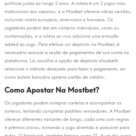
políticas justas ao longo 2 anos. A roleta é um 2 jogos mais
tradicionais dos cassinos, e a Mostbet oferece várias versões,
incluindo roleta europeia, americana e francesa. Os
jogadores podem dar em números individuais, cores ou
combinações, e a roleta ao vivo adiciona uma emoção
added ao jogo. Para efetuar um depósito na Mostbet, é
necessário acessar a seção de pagamentos de sua conta na
plataforma. Lá, escolha a opção de depósito elizabeth
selecione o método desejado para fazer o pagamento, asi
como boleto bancário systems cartão de crédito.
Como Apostar Na Mostbet?
Os jogadores podem comprar cartelas e acompanhar os
sorteios, tentando completar padrões vencedores. A Mostbet
oferece diferentes variantes de bingo, cada uma com regras
e prêmios únicos, tornando o jogo divertido e acessível para
todos. O blackjack, também famoso como 21, é um dos jogos