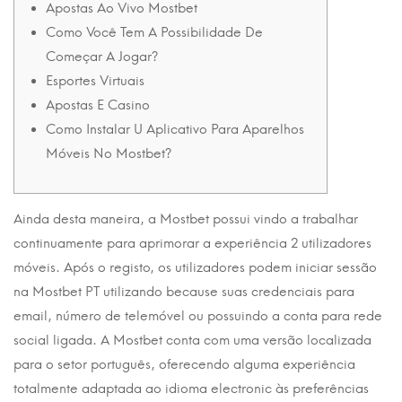
Apostas Ao Vivo Mostbet
Como Você Tem A Possibilidade De
Começar A Jogar?
Esportes Virtuais
Apostas E Casino
Como Instalar U Aplicativo Para Aparelhos
Móveis No Mostbet?
Ainda desta maneira, a Mostbet possui vindo a trabalhar
continuamente para aprimorar a experiência 2 utilizadores
móveis. Após o registo, os utilizadores podem iniciar sessão
na Mostbet PT utilizando because suas credenciais para
email, número de telemóvel ou possuindo a conta para rede
social ligada. A Mostbet conta com uma versão localizada
para o setor português, oferecendo alguma experiência
totalmente adaptada ao idioma electronic às preferências