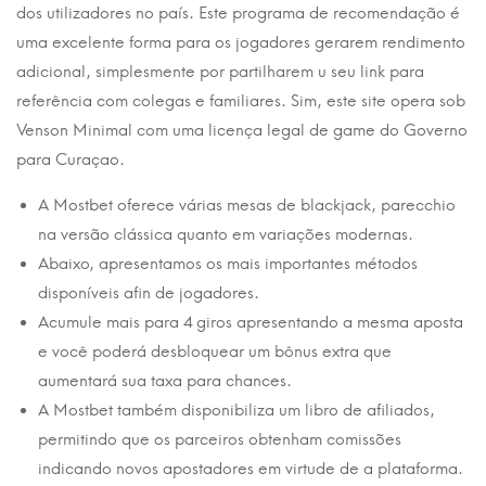
dos utilizadores no país. Este programa de recomendação é
uma excelente forma para os jogadores gerarem rendimento
adicional, simplesmente por partilharem u seu link para
referência com colegas e familiares. Sim, este site opera sob
Venson Minimal com uma licença legal de game do Governo
para Curaçao.
A Mostbet oferece várias mesas de blackjack, parecchio
na versão clássica quanto em variações modernas.
Abaixo, apresentamos os mais importantes métodos
disponíveis afin de jogadores.
Acumule mais para 4 giros apresentando a mesma aposta
e você poderá desbloquear um bônus extra que
aumentará sua taxa para chances.
A Mostbet também disponibiliza um libro de afiliados,
permitindo que os parceiros obtenham comissões
indicando novos apostadores em virtude de a plataforma.