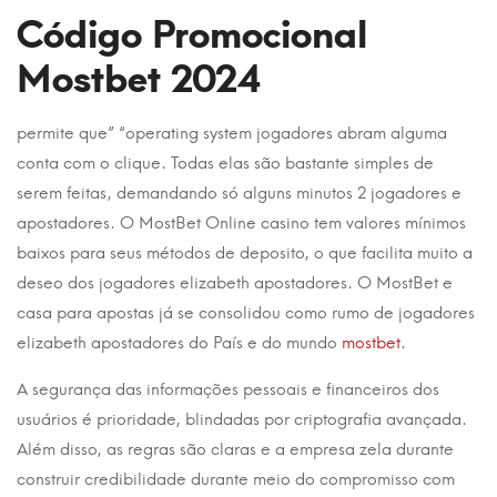
Código Promocional
Mostbet 2024
permite que” “operating system jogadores abram alguma
conta com o clique. Todas elas são bastante simples de
serem feitas, demandando só alguns minutos 2 jogadores e
apostadores. O MostBet Online casino tem valores mínimos
baixos para seus métodos de deposito, o que facilita muito a
deseo dos jogadores elizabeth apostadores. O MostBet e
casa para apostas já se consolidou como rumo de jogadores
elizabeth apostadores do País e do mundo
mostbet
.
A segurança das informações pessoais e financeiros dos
usuários é prioridade, blindadas por criptografia avançada.
Além disso, as regras são claras e a empresa zela durante
construir credibilidade durante meio do compromisso com