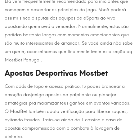
Ela vem frequentemente recomendada para iniciantes que
começam a descartar os princípios do jogo. Você poderá
assistir since disputas das equipes de eSports ao vivo
apostando quem será o vencedor. Normalmente, estas são
partidas bastante longas com momentos emocionantes que
são muito interessantes de arrancar. Se você ainda não sabe
um que é, aconselhamos que finalmente tente esta seção ag
MostBet Portugal.
Apostas Desportivas Mostbet
Com odds de topo e acesso prático, tu podes broncear a
emoção dasjenige apostas ao palpitante ou planejar
estratégias pra maximizar teus ganhos em eventos variados.
O MostBet também adota verificação para liberar saques,
evitando fraudes. Trata-se ainda de 1 cassino e casa de
apostas compromissado com o combate à lavagem de
dinheiro.