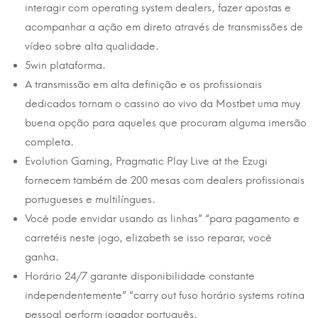
interagir com operating system dealers, fazer apostas e
acompanhar a ação em direto através de transmissões de
vídeo sobre alta qualidade.
5win plataforma.
A transmissão em alta definição e os profissionais
dedicados tornam o cassino ao vivo da Mostbet uma muy
buena opção para aqueles que procuram alguma imersão
completa.
Evolution Gaming, Pragmatic Play Live at the Ezugi
fornecem também de 200 mesas com dealers profissionais
portugueses e multilíngues.
Você pode envidar usando as linhas” “para pagamento e
carretéis neste jogo, elizabeth se isso reparar, você
ganha.
Horário 24/7 garante disponibilidade constante
independentemente” “carry out fuso horário systems rotina
pessoal perform jogador português.