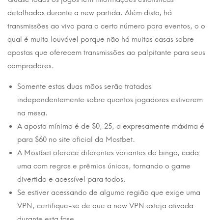
detalhadas durante a new partida. Além disto, há
transmissões ao vivo para o certo número para eventos, o o
qual é muito louvável porque não há muitas casas sobre
apostas que oferecem transmissões ao palpitante para seus
compradores.
Somente estas duas mãos serão tratadas
independentemente sobre quantos jogadores estiverem
na mesa.
A aposta mínima é de $0, 25, a expresamente máxima é
para $60 no site oficial da Mostbet.
A Mostbet oferece diferentes variantes de bingo, cada
uma com regras e prêmios únicos, tornando o game
divertido e acessível para todos.
Se estiver acessando de alguma região que exige uma
VPN, certifique-se de que a new VPN esteja ativada
durante esta fase.