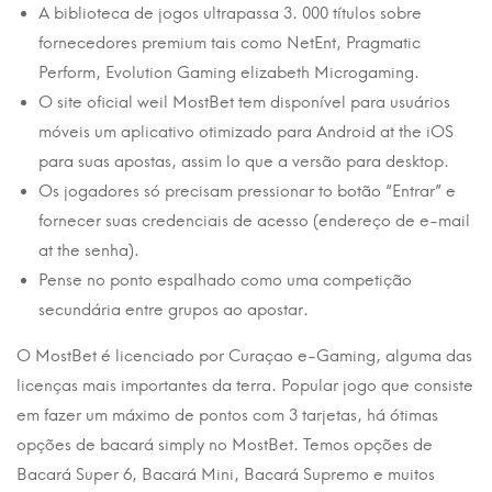
A biblioteca de jogos ultrapassa 3. 000 títulos sobre
fornecedores premium tais como NetEnt, Pragmatic
Perform, Evolution Gaming elizabeth Microgaming.
O site oficial weil MostBet tem disponível para usuários
móveis um aplicativo otimizado para Android at the iOS
para suas apostas, assim lo que a versão para desktop.
Os jogadores só precisam pressionar to botão “Entrar” e
fornecer suas credenciais de acesso (endereço de e-mail
at the senha).
Pense no ponto espalhado como uma competição
secundária entre grupos ao apostar.
O MostBet é licenciado por Curaçao e-Gaming, alguma das
licenças mais importantes da terra. Popular jogo que consiste
em fazer um máximo de pontos com 3 tarjetas, há ótimas
opções de bacará simply no MostBet. Temos opções de
Bacará Super 6, Bacará Mini, Bacará Supremo e muitos