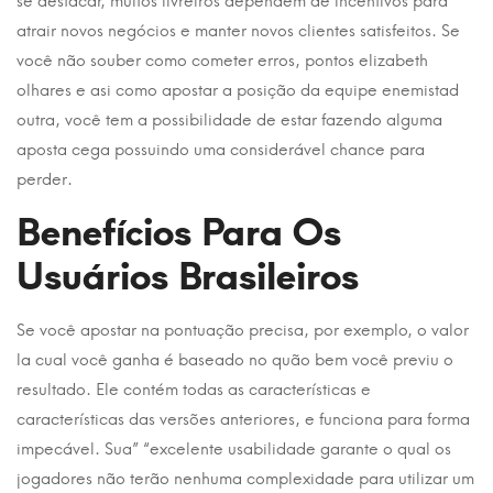
se destacar, muitos livreiros dependem de incentivos para
atrair novos negócios e manter novos clientes satisfeitos. Se
você não souber como cometer erros, pontos elizabeth
olhares e asi como apostar a posição da equipe enemistad
outra, você tem a possibilidade de estar fazendo alguma
aposta cega possuindo uma considerável chance para
perder.
Benefícios Para Os
Usuários Brasileiros
Se você apostar na pontuação precisa, por exemplo, o valor
la cual você ganha é baseado no quão bem você previu o
resultado. Ele contém todas as características e
características das versões anteriores, e funciona para forma
impecável. Sua” “excelente usabilidade garante o qual os
jogadores não terão nenhuma complexidade para utilizar um