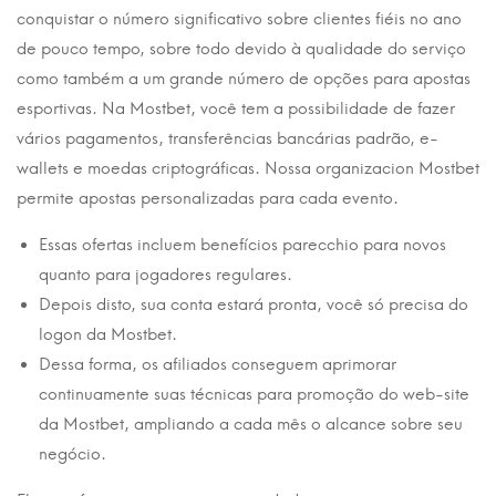
conquistar o número significativo sobre clientes fiéis no ano
de pouco tempo, sobre todo devido à qualidade do serviço
como também a um grande número de opções para apostas
esportivas. Na Mostbet, você tem a possibilidade de fazer
vários pagamentos, transferências bancárias padrão, e-
wallets e moedas criptográficas. Nossa organizacion Mostbet
permite apostas personalizadas para cada evento.
Essas ofertas incluem benefícios parecchio para novos
quanto para jogadores regulares.
Depois disto, sua conta estará pronta, você só precisa do
logon da Mostbet.
Dessa forma, os afiliados conseguem aprimorar
continuamente suas técnicas para promoção do web-site
da Mostbet, ampliando a cada mês o alcance sobre seu
negócio.