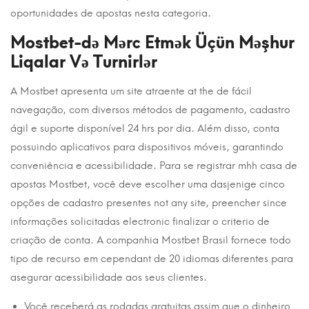
oportunidades de apostas nesta categoria.
Mostbet-də Mərc Etmək Üçün Məşhur
Liqalar Və Turnirlər
A Mostbet apresenta um site atraente at the de fácil
navegação, com diversos métodos de pagamento, cadastro
ágil e suporte disponível 24 hrs por dia. Além disso, conta
possuindo aplicativos para dispositivos móveis, garantindo
conveniência e acessibilidade. Para se registrar mhh casa de
apostas Mostbet, você deve escolher uma dasjenige cinco
opções de cadastro presentes not any site, preencher since
informações solicitadas electronic finalizar o criterio de
criação de conta. A companhia Mostbet Brasil fornece todo
tipo de recurso em cependant de 20 idiomas diferentes para
asegurar acessibilidade aos seus clientes.
Você receberá as rodadas gratuitas assim que o dinheiro