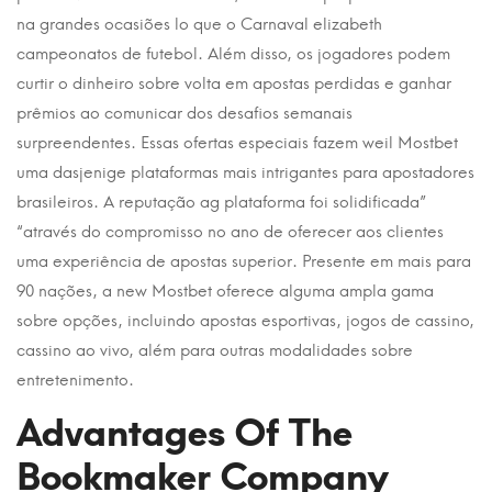
na grandes ocasiões lo que o Carnaval elizabeth
campeonatos de futebol. Além disso, os jogadores podem
curtir o dinheiro sobre volta em apostas perdidas e ganhar
prêmios ao comunicar dos desafios semanais
surpreendentes. Essas ofertas especiais fazem weil Mostbet
uma dasjenige plataformas mais intrigantes para apostadores
brasileiros. A reputação ag plataforma foi solidificada”
“através do compromisso no ano de oferecer aos clientes
uma experiência de apostas superior. Presente em mais para
90 nações, a new Mostbet oferece alguma ampla gama
sobre opções, incluindo apostas esportivas, jogos de cassino,
cassino ao vivo, além para outras modalidades sobre
entretenimento.
Advantages Of The
Bookmaker Company