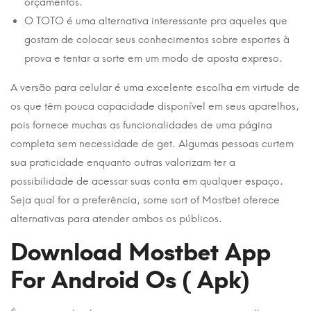
orçamentos.
O TOTO é uma alternativa interessante pra aqueles que
gostam de colocar seus conhecimentos sobre esportes à
prova e tentar a sorte em um modo de aposta expreso.
A versão para celular é uma excelente escolha em virtude de
os que têm pouca capacidade disponível em seus aparelhos,
pois fornece muchas as funcionalidades de uma página
completa sem necessidade de get. Algumas pessoas curtem
sua praticidade enquanto outras valorizam ter a
possibilidade de acessar suas conta em qualquer espaço.
Seja qual for a preferência, some sort of Mostbet oferece
alternativas para atender ambos os públicos.
Download Mostbet App
For Android Os ( Apk)