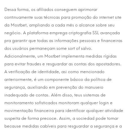
Dessa forma, os afiliados conseguem aprimorar
continuamente suas técnicas para promoção do internet site
da Mostbet, ampliando a cada mês o alcance sobre seu
negócio. A plataforma emprega criptografia SSL avançada
pra garantir que todas as informações pessoais e financeiras
dos usuários permaneçam some sort of salvo.
Adicionalmente, um Mostbet implementa medidas rígidas
para evitar fraudes e resguardar as contas dos apostadores.
A verificação de identidade, asi como mencionado
anteriormente, é um componente básico da política de
segurança, auxiliando em prevenção do manuseio
inadequado de contas. Além disso, teus sistemas de
monitoramento sofisticados monitoram qualquer login e
movimentação financeira para identificar qualquer atividade
suspeita de forma precoce. Assim, a sociedad pode tomar
because medidas cabíveis para resguardar a segurança e a