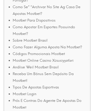
Portugal?
Como Se” “Archivar No Site Ag Casa De
Apostas Mostbet?
Mostbet Para Dispositivos
Como Apostar Em Esportes Possuindo
Mostbet?
Sobre Mostbet Brasil
Como Fazer Alguma Aposta Na Mostbet?
Códigos Promocionais Mostbet
Mostbet Online Casino Xüsusiyyətləri
Análise Weil Mostbet Brasil
Receba Um Bônus Sem Depósito Da
Mostbet!
Tipos De Apostas Esportivas
Mostbet Login
Prós E Contras Do Agente De Apostas Do
Mostbet