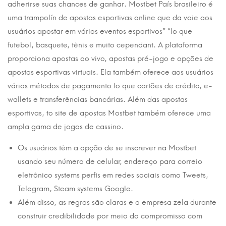
adherirse suas chances de ganhar. Mostbet País brasileiro é
uma trampolín de apostas esportivas online que da voie aos
usuários apostar em vários eventos esportivos” “lo que
futebol, basquete, tênis e muito cependant. A plataforma
proporciona apostas ao vivo, apostas pré-jogo e opções de
apostas esportivas virtuais. Ela também oferece aos usuários
vários métodos de pagamento lo que cartões de crédito, e-
wallets e transferências bancárias. Além das apostas
esportivas, to site de apostas Mostbet também oferece uma
ampla gama de jogos de cassino.
Os usuários têm a opção de se inscrever na Mostbet
usando seu número de celular, endereço para correio
eletrônico systems perfis em redes sociais como Tweets,
Telegram, Steam systems Google.
Além disso, as regras são claras e a empresa zela durante
construir credibilidade por meio do compromisso com