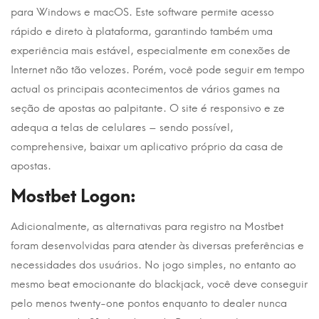
para Windows e macOS. Este software permite acesso
rápido e direto à plataforma, garantindo também uma
experiência mais estável, especialmente em conexões de
Internet não tão velozes. Porém, você pode seguir em tempo
actual os principais acontecimentos de vários games na
seção de apostas ao palpitante. O site é responsivo e ze
adequa a telas de celulares – sendo possível,
comprehensive, baixar um aplicativo próprio da casa de
apostas.
Mostbet Logon:
Adicionalmente, as alternativas para registro na Mostbet
foram desenvolvidas para atender às diversas preferências e
necessidades dos usuários. No jogo simples, no entanto ao
mesmo beat emocionante do blackjack, você deve conseguir
pelo menos twenty-one pontos enquanto to dealer nunca