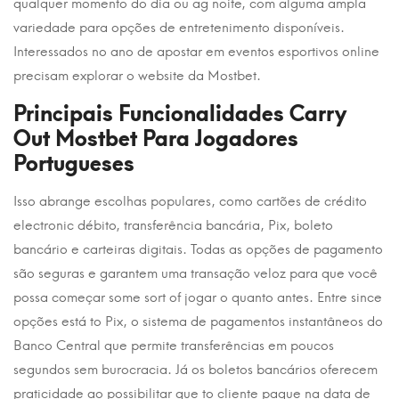
qualquer momento do dia ou ag noite, com alguma ampla
variedade para opções de entretenimento disponíveis.
Interessados no ano de apostar em eventos esportivos online
precisam explorar o website da Mostbet.
Principais Funcionalidades Carry
Out Mostbet Para Jogadores
Portugueses
Isso abrange escolhas populares, como cartões de crédito
electronic débito, transferência bancária, Pix, boleto
bancário e carteiras digitais. Todas as opções de pagamento
são seguras e garantem uma transação veloz para que você
possa começar some sort of jogar o quanto antes. Entre since
opções está to Pix, o sistema de pagamentos instantâneos do
Banco Central que permite transferências em poucos
segundos sem burocracia. Já os boletos bancários oferecem
praticidade ao possibilitar que to cliente pague na data de