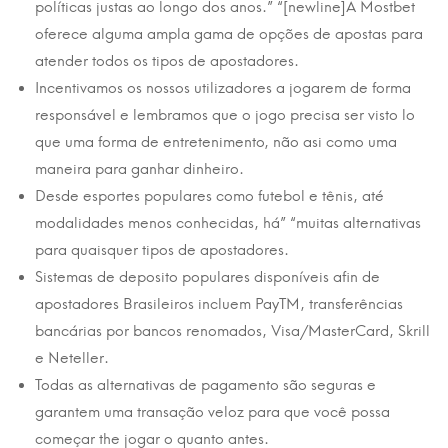
políticas justas ao longo dos anos.” “[newline]A Mostbet
oferece alguma ampla gama de opções de apostas para
atender todos os tipos de apostadores.
Incentivamos os nossos utilizadores a jogarem de forma
responsável e lembramos que o jogo precisa ser visto lo
que uma forma de entretenimento, não asi como uma
maneira para ganhar dinheiro.
Desde esportes populares como futebol e tênis, até
modalidades menos conhecidas, há” “muitas alternativas
para quaisquer tipos de apostadores.
Sistemas de deposito populares disponíveis afin de
apostadores Brasileiros incluem PayTM, transferências
bancárias por bancos renomados, Visa/MasterCard, Skrill
e Neteller.
Todas as alternativas de pagamento são seguras e
garantem uma transação veloz para que você possa
começar the jogar o quanto antes.