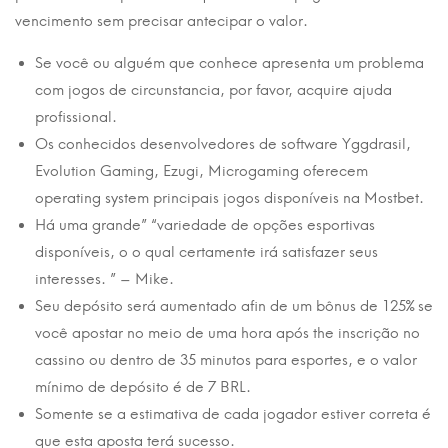
vencimento sem precisar antecipar o valor.
Se você ou alguém que conhece apresenta um problema
com jogos de circunstancia, por favor, acquire ajuda
profissional.
Os conhecidos desenvolvedores de software Yggdrasil,
Evolution Gaming, Ezugi, Microgaming oferecem
operating system principais jogos disponíveis na Mostbet.
Há uma grande” “variedade de opções esportivas
disponíveis, o o qual certamente irá satisfazer seus
interesses. ” – Mike.
Seu depósito será aumentado afin de um bônus de 125% se
você apostar no meio de uma hora após the inscrição no
cassino ou dentro de 35 minutos para esportes, e o valor
mínimo de depósito é de 7 BRL.
Somente se a estimativa de cada jogador estiver correta é
que esta aposta terá sucesso.