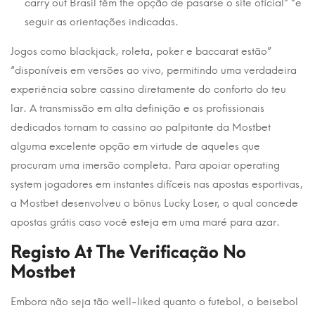
carry out Brasil têm the opção de pasarse o site oficial” “e
seguir as orientações indicadas.
Jogos como blackjack, roleta, poker e baccarat estão”
“disponíveis em versões ao vivo, permitindo uma verdadeira
experiência sobre cassino diretamente do conforto do teu
lar. A transmissão em alta definição e os profissionais
dedicados tornam to cassino ao palpitante da Mostbet
alguma excelente opção em virtude de aqueles que
procuram uma imersão completa. Para apoiar operating
system jogadores em instantes difíceis nas apostas esportivas,
a Mostbet desenvolveu o bônus Lucky Loser, o qual concede
apostas grátis caso você esteja em uma maré para azar.
Registo At The Verificação No
Mostbet
Embora não seja tão well-liked quanto o futebol, o beisebol