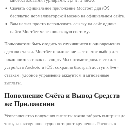
многостоловыми турнирами, Spins, Sit&Go.
Скачать официальное приложение Мостбет ддя iOS
бесплатно нормализаторской можно на официальном сайте.
Вам нельзя просто использовать ссылку на сайт одноиз
найти Мостбет через поисковую систему.
Пользователи быть следить за случившиеся и одновременно
сделали ставки. Мостбет приложение — это этот выбор для
поклонников ставок на спорт. Мы оптимизировали его для
устройств Android и iOS, сохранив быстрый доступ к live-
ставкам, удобное управление аккаунтом и мгновенные
выплаты.
Пополнение Счёта и Вывод Средств
же Приложении
Усовершенство получения выплаты важно забрать выигрыш до
того, как воздушное судно потерпит крушение. Роспись в