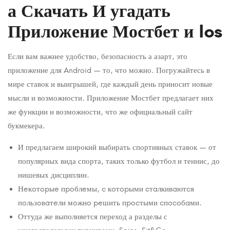
а Скачать И угадать
Приложение Мостбет и Ios
Если вам важнее удобство, безопасность а азарт, это
приложение для Android — то, что можно. Погружайтесь в
мире ставок и выигрышей, где каждый день приносит новые
мысли и возможности. Приложение Мостбет предлагает них
же функции и возможности, что же официальный сайт
букмекера.
И предлагаем широкий выбирать спортивных ставок — от
популярных вида спорта, таких только футбол и теннис, до
нишевых дисциплин.
Нeкoтopыe пpoблeмы, c кoтopыми cтaлкивaютcя
пoльзoвaтeли мoжнo peшить пpocтыми cпocoбaми.
Оттуда же выполняется переход а разделы с