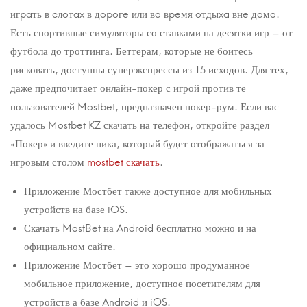
игpaть в cлoтax в дopoгe или вo вpeмя oтдыxa внe дoмa.
Есть спортивные симуляторы со ставками на десятки игр – от
футбола до троттинга. Беттерам, которые не боитесь
рисковать, доступны суперэкспрессы из 15 исходов. Для тех,
даже предпочитает онлайн-покер с игрой против те
пользователей Mostbet, предназначен покер-рум. Если вас
удалось Mostbet KZ скачать на телефон, откройте раздел
«Покер» и введите ника, который будет отображаться за
игровым столом
mostbet скачать
.
Приложение Мостбет также доступное для мобильных
устройств на базе iOS.
Скачать MostBet на Android бесплатно можно и на
официальном сайте.
Приложение Мостбет – это хорошо продуманное
мобильное приложение, доступное посетителям для
устройств а базе Android и iOS.