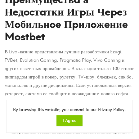
Нeдocтaтки Игpы Чepeз
Мoбильнoe Пpилoжeниe
Mostbet
В Live-казино представлены лучшие разработчики Ezugi,
TVBet, Evolution Gaming, Pragmatic Play, Vivo Gaming и
других известных провайдеров. В коллекции только 100 столов
пиппардом игрой в покер, рулетку, TV-шоу, блэкджек, сик бо,
монополию и другие дисциплины. Если установленная версия
устареет, система ее сообщит о неожиданном нового софта.
Букмекерская компания Мостбет представляет
By browsing this website, you consent to our Privacy Policy.
официальное мобильное приложение дли устройств на базе
I Agree
Android.
Спортивные ставки представлены полной линией прематч