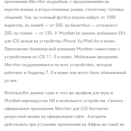
приложении Мостбет подробная, с предложениями на
перечисленные и второстепенные рынки, статистику топовых
общений. Так, на топовый футбол игроки найдет от 1000
маркетов, на хоккей — от 500, на баскетбол — остального
250, на теннис — от 150. У Mostbet kz скачать мобильное ПО
для iOS нельзя на устройства iPhone 5s/iPad Air и новее.
Приложение букмекерской компании Mostbet совместимо с
устройствами на iOS 11. 0 и новее. Мобильная программа
Мостбет поддерживается на всех устройствах, которые
работают в Андроид 7. 0 и новее или могут быть обновленный
до нее.
Используйте данные один и того же профиля для игры в
Mostbet киромарусом ПК и мобильного устройства. Скачать
официальное приложение Мостбет для iOS бесплатно
регрессной можно на официальном сайте. Алгоритм
действовать при установке приложения на Айфон же такой же