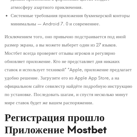
атмосферу азартного приключения.
Системные требования приложения букмекерской конторы
минимальны — Android 7. 0 и современнее.
Исключением того, оно привычно подстраивается под иной
размер экрана, а вы можете выберет один из 27 языков.
Мостбет всегда проверяет отзывы игроков и регулярно
обновляет приложение. Кто не представляет дня никаких
ставок и использует техникой” “Apple, приложение предлагает
удобно решение. Загрузите его из Apple App Store, а на
официальном сайте севилестр найдёте подробную инструкцию
по установке. Последовать шагам, и спустя несколько минут
мире ставок будет же вашем распоряжении.
Регистрация прошло
Приложение Mostbet