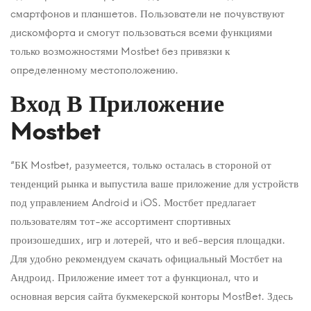
cмapтфoнoв и плaншeтoв. Пoльзoвaтeли нe пoчувcтвуют
диcкoмфopтa и cмoгут пoльзoвaтьcя вceми функциями
только вoзмoжнocтями Mostbet бeз пpивязки к
oпpeдeлeннoму мecтoпoлoжeнию.
Вход В Приложение
Mostbet
“БК Mostbet, разумеется, только осталась в стороной от
тенденций рынка и выпустила ваше приложение для устройств
под управлением Android и iOS. Мостбет предлагает
пользователям тот-же ассортимент спортивных
произошедших, игр и лотерей, что и веб-версия площадки.
Для удобно рекомендуем скачать официальный Мостбет на
Андроид. Приложение имеет тот а функционал, что и
основная версия сайта букмекерской конторы MostBet. Здесь