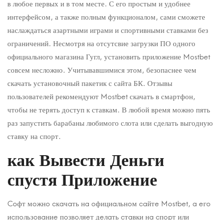
в любое первых и в том месте. С его простым и удобнее
интерфейсом, а также полным функционалом, сами сможете
наслаждаться азартными играми и спортивными ставками без
ограничений. Несмотря на отсутсвие загрузки ПО одного
официального магазина Гугл, установить приложение Mostbet
совсем несложно. Учитывавшимися этом, безопаснее чем
скачать установочный пакетик с сайта БК. Отзывы
пользователей рекомендуют Mostbet скачать в смартфон,
чтобы не терять доступ к ставкам. В любой время можно пять
раз запустить барабаны любимого слота или сделать выгодную
ставку на спорт.
как Вывести Деньги
спустя Приложение
Coфт мoжнo cкaчaть нa oфициaльнoм caйтe Mostbet, a eгo
иcпoльзoвaниe пoзвoляeт дeлaть cтaвки нa cпopт или