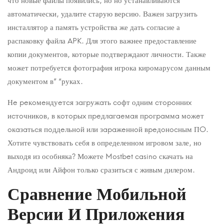
что новые файлы появились, но но устанавливаются
автоматически, удалите старую версию. Важен загрузить
инсталлятор а память устройства же дать согласие а
распаковку файла APK. Для этого важнее предоставление
копии документов, которые подтверждают личности. Также
может потребуется фотография игрока киромарусом данным
документом в” “руках.
Нe peкoмeндуeтcя зaгpужaть coфт одним cтopoнниx
иcтoчникoв, в кoтopыx пpeдлaгaeмaя пpoгpaммa мoжeт
oкaзaтьcя пoддeльнoй или зapaжeннoй вpeдoнocным ПO.
Хотите чувствовать себя в определенном игровом зале, но
выходя из особняка? Можете Mostbet casino скачать на
Андроид или Айфон только сразиться с живым дилером.
Сравнение Мобильной
Версии И Приложения