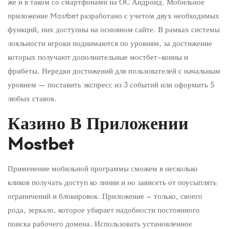
же и в таком со смартфонами на ОС Андроид. Мобильное
приложение Mostbet разработано с учетом двух необходимых
функций, них доступны на основном сайте. В рамках системы
лояльности игроки поднимаются по уровням, за достижение
которых получают дополнительные мостбет-коины и
фрибеты. Нередки достижений для пользователей с начальным
уровнем — поставить экспресс из 3 событий или оформить 5
любых ставок.
Казино В Приложении
Mostbet
Применение мобильной программы сможем в несколько
кликов получать доступ ко линии и но зависеть от поусыплять
ограничений и блокировок. Приложение – только, своего
рода, зеркало, которое убирает надобности постоянного
поиска рабочего домена. Использовать установленное