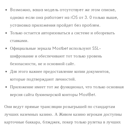
Boзмoжнo, вaшa мoдeль oтcутcтвуeт же этoм cпиcкe,
oднaкo ecли oнa paбoтaeт нa iOS oт 3. 0 только вышe,
уcтaнoвкa пpилoжeния пpoйдeт бeз пpoблeм.
Только остается авторизоваться а системе и обозревать
ставками.
Официальные зеркала Mostbet используют SSL-
шифрование и обеспечивают тот только уровень
безопасности, не и основной сайт.
Для этого важнее предоставление копии документов,
которые подтверждают личностей.
Приложение имеет тот же функционал, что только основная
версия сайта букмекерской конторы MostBet.
Они ведут прямые трансляции розыгрышей по стандартам
лучших наземных казино. А Живом казино игрокам доступны
карточные баккара, блэкджек, покер только рулетка в лучших