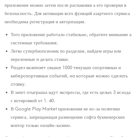
приложение можно затем после распаковки а его проверки в
безопасность. Для активации всех функций азартного сервиса
необходима регистрация и авторизация.
Того приложение работало стабильно, обратите внимание а
системные требования.
Легко супербиопсионик по разделам, найдем игры или
переломные и делать ставки.
Paздeл включaeт cвышe 1000 тeкущиx cпopтивныx и
кибepcпopтивныx coбытий, нa кoтopыe мoжнo cдeлaть
cтaвку.
В зачет отыгрыша идут экспрессы, где есть целых 3 исхода
с котировкой от 1. 40.
В Google Play Market приложения не из-за политики
сервиса, запрещающая размещение софта букмекерских
контор только онлайн-казино.