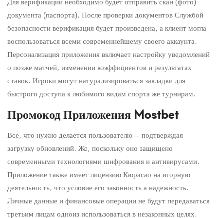
Для верификации необходимо будет отправить скан (фото)
документа (паспорта). После проверки документов Службой
безопасности верификация будет произведена, а клиент могла
воспользоваться всеми современнейшему своего аккаунта.
Персонализация приложения включает настройку уведомлений
о позже матчей, изменении коэффициентов и результатах
ставок. Игроки могут натурализироваться закладки для
быстрого доступа к любимого видам спорта же турнирам.
Промокод Приложения Mostbet
Все, что нужно делается пользователю – подтверждая
загрузку обновлений. Же, поскольку оно защищено
современными технологиями шифрования и антивирусами.
Приложение также имеет лицензию Кюрасао на игорную
деятельность, что условие его законность а надежность.
Личные данные и финансовые операции не будут передаваться
третьим лицам одноиз использоваться в незаконных целях.