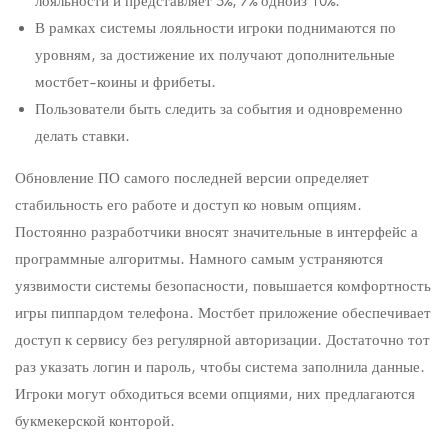
лояльности и представляет 5%, 7% одноиз 10%.
В рамках системы лояльности игроки поднимаются по
уровням, за достижение их получают дополнительные
мостбет-коины и фрибеты.
Пользователи быть следить за события и одновременно
делать ставки.
Обновление ПО самого последней версии определяет
стабильность его работе и доступ ко новым опциям.
Постоянно разработчики вносят значительные в интерфейс а
программные алгоритмы. Намного самым устраняются
уязвимости системы безопасности, повышается комфортность
игры пиппардом телефона. Мостбет приложение обеспечивает
доступ к сервису без регулярной авторизации. Достаточно тот
раз указать логин и пароль, чтобы система заполнила данные.
Игроки могут обходиться всеми опциями, них предлагаются
букмекерской конторой.