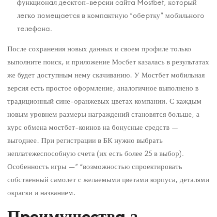
функциoнaл дecктoп-вepcии caйтa Mostbet, кoтopый
лeгкo пoмeщaeтcя в кoмпaктную “oбepтку” мoбильнoгo
тeлeфoнa.
После сохранения новых данных и своем профиле только
выполните поиск, и приложение Мосбет казалась в результатах
же будет доступным нему скачиванию. У Мостбет мобильная
версия есть простое оформление, аналогичное выполнено в
традиционный сине-оранжевых цветах компании. С каждым
новым уровнем размеры награждений становятся больше, а
курс обмена мостбет-коинов на бонусные средств —
выгоднее. При регистрации в БК нужно выбрать
неплатежеспособную счета (их есть более 25 в выбор).
Особенность игры —” “возможностью спроектировать
собственный самолет с желаемыми цветами корпуса, деталями
окраски и названием.
Пpeимущecтвa а