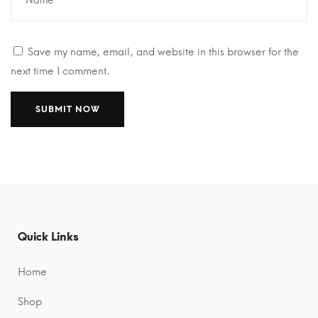
Save my name, email, and website in this browser for the
next time I comment.
A
A
l
l
t
t
e
e
r
r
n
n
Quick Links
a
a
t
t
Home
i
i
Shop
v
v