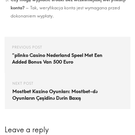
konta?
– Tak, weryfikacja konta jest wymagana przed
dokonaniem wypłaty.
PREVIOUS POST
“plinko Casino Nederland Speel Met Een
Added Bonus Van 500 Euro
NEXT POST
Mostbet Kazino Oyunları: Mostbet-də
Oyunların Çeşidinə Dərin Baxış
Leave a reply