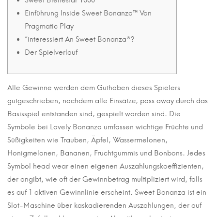
Sweet Bienestar 1000
Einführung Inside Sweet Bonanza™ Von
Pragmatic Play
“interessiert An Sweet Bonanza®?
Der Spielverlauf
Alle Gewinne werden dem Guthaben dieses Spielers
gutgeschrieben, nachdem alle Einsätze, pass away durch das
Basisspiel entstanden sind, gespielt worden sind. Die
Symbole bei Lovely Bonanza umfassen wichtige Früchte und
Süßigkeiten wie Trauben, Äpfel, Wassermelonen,
Honigmelonen, Bananen, Fruchtgummis und Bonbons. Jedes
Symbol head wear einen eigenen Auszahlungskoeffizienten,
der angibt, wie oft der Gewinnbetrag multipliziert wird, falls
es auf 1 aktiven Gewinnlinie erscheint. Sweet Bonanza ist ein
Slot-Maschine über kaskadierenden Auszahlungen, der auf