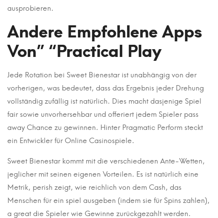
ausprobieren.
Andere Empfohlene Apps
Von” “Practical Play
Jede Rotation bei Sweet Bienestar ist unabhängig von der
vorherigen, was bedeutet, dass das Ergebnis jeder Drehung
vollständig zufällig ist natürlich. Dies macht dasjenige Spiel
fair sowie unvorhersehbar und offeriert jedem Spieler pass
away Chance zu gewinnen. Hinter Pragmatic Perform steckt
ein Entwickler für Online Casinospiele.
Sweet Bienestar kommt mit die verschiedenen Ante-Wetten,
jeglicher mit seinen eigenen Vorteilen. Es ist natürlich eine
Metrik, perish zeigt, wie reichlich von dem Cash, das
Menschen für ein spiel ausgeben (indem sie für Spins zahlen),
a great die Spieler wie Gewinne zurückgezahlt werden.