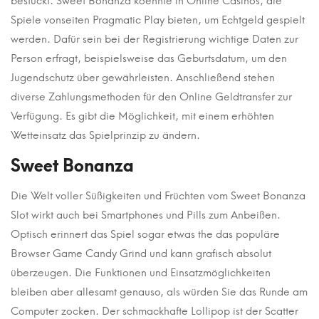
bestückt. Sweet Bonanza koennte in Online Casinos, die
Spiele vonseiten Pragmatic Play bieten, um Echtgeld gespielt
werden. Dafür sein bei der Registrierung wichtige Daten zur
Person erfragt, beispielsweise das Geburtsdatum, um den
Jugendschutz über gewährleisten. Anschließend stehen
diverse Zahlungsmethoden für den Online Geldtransfer zur
Verfügung. Es gibt die Möglichkeit, mit einem erhöhten
Wetteinsatz das Spielprinzip zu ändern.
Sweet Bonanza
Die Welt voller Süßigkeiten und Früchten vom Sweet Bonanza
Slot wirkt auch bei Smartphones und Pills zum Anbeißen.
Optisch erinnert das Spiel sogar etwas the das populäre
Browser Game Candy Grind und kann grafisch absolut
überzeugen. Die Funktionen und Einsatzmöglichkeiten
bleiben aber allesamt genauso, als würden Sie das Runde am
Computer zocken. Der schmackhafte Lollipop ist der Scatter