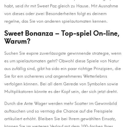
habt, seid ihr mit Sweet Paz gleich zu Hause. Mit Ausnahme
von dieses oder zwei Besonderheiten folgt es deinem
regelne, das Sie von anderen spielautomaten kennen.
Sweet Bonanza – Top-spiel On-line,
Warum?
Suchen Sie expire zuverlässigste gewinnende strategie, wenn
es um spielautomaten geht? Obwohl diese Spiele von Natur
aus zufällig sind, gibt ha sido ein paar richtige Prinzipien, die
Sie für ein sichereres und angenehmeres Wetterlebnis
verfolgen können. Bei all dem Gerede von Symbolen sowie
Multiplikatoren könnte es der Kopf sein, der sich jetzt dreht.
Durch die Ante Wager werden mehr Scatter im Gewinnbild
auftauchen und so vermag die Chance auf die Freispiele
artikuliert erhöht. Bleiben Sie bei Ihrem gewählten Einsatz,
können Sie im weiteren Verlauf mit dem 100-fachen Ihres