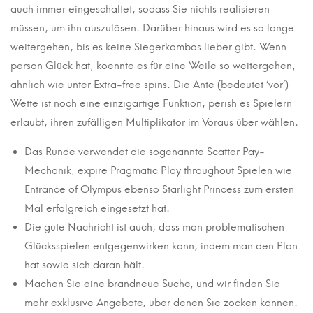
auch immer eingeschaltet, sodass Sie nichts realisieren
müssen, um ihn auszulösen. Darüber hinaus wird es so lange
weitergehen, bis es keine Siegerkombos lieber gibt. Wenn
person Glück hat, koennte es für eine Weile so weitergehen,
ähnlich wie unter Extra-free spins. Die Ante (bedeutet ‘vor’)
Wette ist noch eine einzigartige Funktion, perish es Spielern
erlaubt, ihren zufälligen Multiplikator im Voraus über wählen.
Das Runde verwendet die sogenannte Scatter Pay-
Mechanik, expire Pragmatic Play throughout Spielen wie
Entrance of Olympus ebenso Starlight Princess zum ersten
Mal erfolgreich eingesetzt hat.
Die gute Nachricht ist auch, dass man problematischen
Glücksspielen entgegenwirken kann, indem man den Plan
hat sowie sich daran hält.
Machen Sie eine brandneue Suche, und wir finden Sie
mehr exklusive Angebote, über denen Sie zocken können.