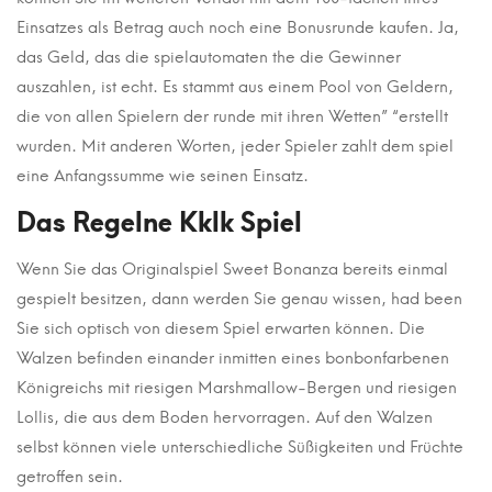
Einsatzes als Betrag auch noch eine Bonusrunde kaufen. Ja,
das Geld, das die spielautomaten the die Gewinner
auszahlen, ist echt. Es stammt aus einem Pool von Geldern,
die von allen Spielern der runde mit ihren Wetten” “erstellt
wurden. Mit anderen Worten, jeder Spieler zahlt dem spiel
eine Anfangssumme wie seinen Einsatz.
Das Regelne Kklk Spiel
Wenn Sie das Originalspiel Sweet Bonanza bereits einmal
gespielt besitzen, dann werden Sie genau wissen, had been
Sie sich optisch von diesem Spiel erwarten können. Die
Walzen befinden einander inmitten eines bonbonfarbenen
Königreichs mit riesigen Marshmallow-Bergen und riesigen
Lollis, die aus dem Boden hervorragen. Auf den Walzen
selbst können viele unterschiedliche Süßigkeiten und Früchte
getroffen sein.