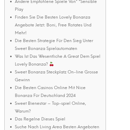
Andere Empfohlene Spiele Von” “Sensible
04T20:27:57+05:30
Play
in
Finden Sie Die Besten Lovely Bonanza
Uncategorised
Angebote Jetzt: Boni, Free Rotates Und
Mehr!
Die Besten Strategie Für Den Sieg Unter
Sweet Bonanza Spielautomaten
Was Ist Das Wesentliche A Great Dem Spiel
Lovely Bonanza?
Sweet Bonanza Steckplatz On-line Grosse
Gewinn
Die Besten Casinos Online Mit Nice
Bonanza Für Deutschland 2024
Sweet Bienestar – Top-spiel Online,
Warum?
Das Regelne Dieses Spiel
Suche Nach Living Area Besten Angeboten