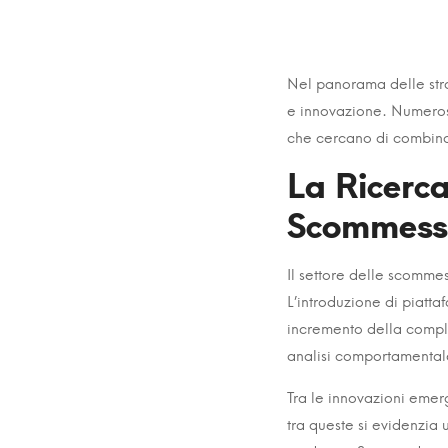
Strategie
Nel panorama delle strat
e innovazione. Numerosi
di
che cercano di combinar
Gioco
La Ricerc
e
Scommesse
L’Innovati
Il settore delle scommes
Lottoterap
L’introduzione di piatt
Analisi
incremento della comples
analisi comportamental
di
un
Tra le innovazioni emerg
tra queste si evidenzia 