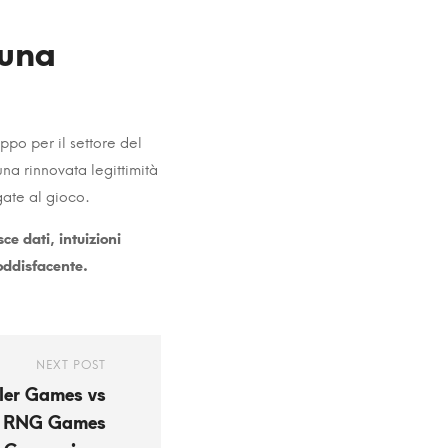
 una
ppo per il settore del
na rinnovata legittimità
gate al gioco.
ce dati, intuizioni
soddisfacente.
NEXT POST
ler Games vs
RNG Games