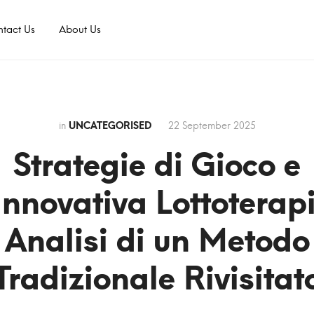
tact Us
About Us
in
UNCATEGORISED
22 September 2025
Strategie di Gioco e
Innovativa Lottoterap
Analisi di un Metodo
Tradizionale Rivisitat