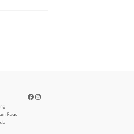
Facebook
Instagram
ing,
Main Road
ada