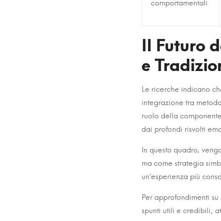
comportamentali
Il Futuro 
e Tradizio
Le ricerche indicano ch
integrazione tra metodol
ruolo della componente
dai profondi risvolti emo
In questo quadro, vengo
ma come strategia simbo
un’esperienza più cons
Per approfondimenti su q
spunti utili e credibili,