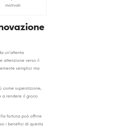
motivati
nnovazione
a un’attenta
e attenzione verso il
ntemente semplici ma
iù come superstizione,
 a rendere il gioco
la fortuna può offrire
sso i benefici di questa