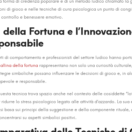
una forma di credenza popolare e di un metodo ludico chiamato
la 
le
oni di gioco e nelle tecniche di cura psicologica un punto di congi
i controllo e benessere emotivo.
 della Fortuna e l’Innovazion
ponsabile
rti di comportamento e professionisti del settore ludico hanno por
gallina della fortuna
rappresentano non solo una curiosità culturale
egie simboliche possano influenzare le decisioni di gioco e, in alc
apevole e responsabile.
uesta tecnica trova spazio anche nel contesto delle cosiddette “lo
 ridurre lo stress psicologico legato alle attività d’azzardo. La sua
, si basa sui principi della suggestione e della componente rituale, 
oncentrarsi su aspetti simbolici positivi.
mparativa delle Tecniche di 