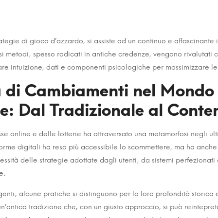
egie di gioco d’azzardo, si assiste ad un continuo e affascinante i
 metodi, spesso radicati in antiche credenze, vengono rivalutati
e intuizione, dati e componenti psicologiche per massimizzare le po
a di Cambiamenti nel Mondo 
: Dal Tradizionale al Cont
va
se online e delle lotterie ha attraversato una metamorfosi negli ul
ia:
aforme digitali ha reso più accessibile lo scommettere, ma ha anche
sità delle strategie adottate dagli utenti, da sistemi perfezionati 
e.
enti, alcune pratiche si distinguono per la loro profondità storica e
un’antica tradizione che, con un giusto approccio, si può reintepre