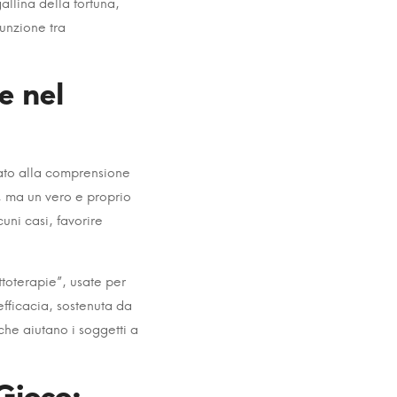
gallina della fortuna
,
unzione tra
e nel
tato alla comprensione
, ma un vero e proprio
uni casi, favorire
ttoterapie”, usate per
 efficacia, sostenuta da
che aiutano i soggetti a
Gioco: