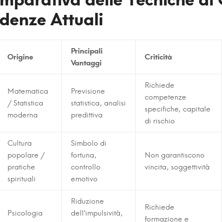
denze Attuali
Principali
Origine
Criticità
Vantaggi
Richiede
Matematica
Previsione
competenze
/ Statistica
statistica, analisi
specifiche, capitale
moderna
predittiva
di rischio
Cultura
Simbolo di
popolare /
fortuna,
Non garantiscono
pratiche
controllo
vincita, soggettività
spirituali
emotivo
Riduzione
Richiede
Psicologia
dell’impulsività,
formazione e