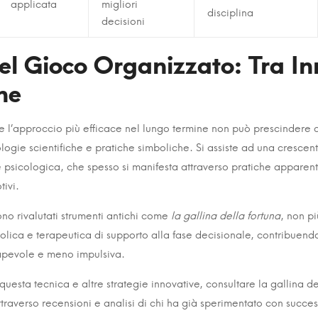
applicata
migliori
disciplina
decisioni
del Gioco Organizzato: Tra I
ne
e l’approccio più efficace nel lungo termine non può prescindere d
ogie scientifiche e pratiche simboliche. Si assiste ad una crescent
 psicologica, che spesso si manifesta attraverso pratiche appare
tivi.
no rivalutati strumenti antichi come
la gallina della fortuna
, non p
lica e terapeutica di supporto alla fase decisionale, contribuendo
apevole e meno impulsiva.
uesta tecnica e altre strategie innovative, consultare la gallina del
 attraverso recensioni e analisi di chi ha già sperimentato con succe