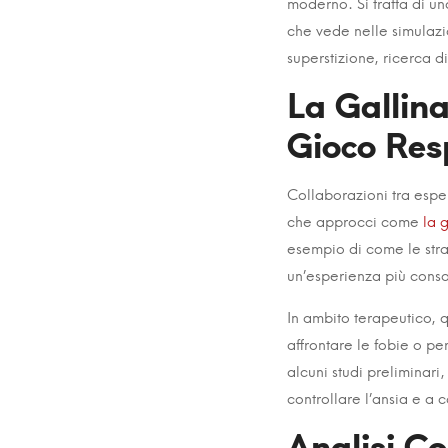
Metodo
moderno. Si tratta di 
Tradiziona
che vede nelle simulazi
superstizione, ricerca d
Rivisitato
La Gallina
Gioco Res
22
September
Collaborazioni tra espe
2025
che approcci come
la 
2025-
esempio di come le strat
09-
un’esperienza più cons
22T03:11:58+05:30
In ambito terapeutico, q
in
affrontare le fobie o per
Uncategorised
alcuni studi preliminari
controllare l’ansia e a c
Analisi Co