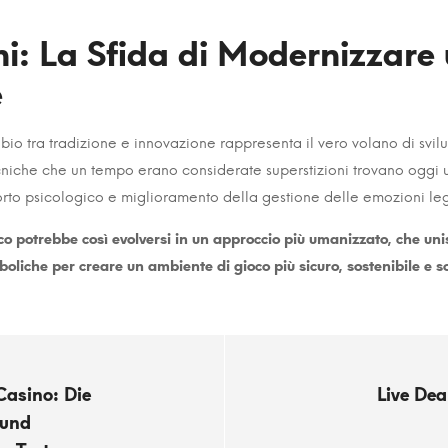
ni: La Sfida di Modernizzare
e
io tra tradizione e innovazione rappresenta il vero volano di svilu
niche che un tempo erano considerate superstizioni trovano oggi u
rto psicologico e miglioramento della gestione delle emozioni le
dico potrebbe così evolversi in un approccio più umanizzato, che unis
boliche per creare un ambiente di gioco più sicuro, sostenibile e 
asino: Die
Live Dea
 und