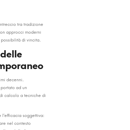
ntreccio tra tradizione
 con approcci moderni
ssibilità di vincita.
delle
emporaneo
timi decenni.
 portato ad un
di calcolo a tecniche di
 l’efficacia soggettiva:
tare nel contesto