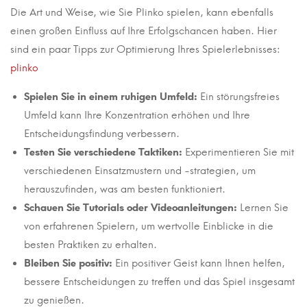
Die Art und Weise, wie Sie Plinko spielen, kann ebenfalls
einen großen Einfluss auf Ihre Erfolgschancen haben. Hier
sind ein paar Tipps zur Optimierung Ihres Spielerlebnisses:
plinko
Spielen Sie in einem ruhigen Umfeld:
Ein störungsfreies
Umfeld kann Ihre Konzentration erhöhen und Ihre
Entscheidungsfindung verbessern.
Testen Sie verschiedene Taktiken:
Experimentieren Sie mit
verschiedenen Einsatzmustern und -strategien, um
herauszufinden, was am besten funktioniert.
Schauen Sie Tutorials oder Videoanleitungen:
Lernen Sie
von erfahrenen Spielern, um wertvolle Einblicke in die
besten Praktiken zu erhalten.
Bleiben Sie positiv:
Ein positiver Geist kann Ihnen helfen,
bessere Entscheidungen zu treffen und das Spiel insgesamt
zu genießen.