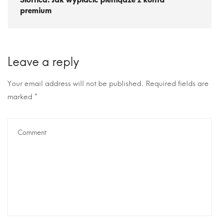
premium
Leave a reply
Your email address will not be published.
Required fields are
marked
*