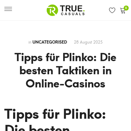
0
in
UNCATEGORISED
28 August 2025
Tipps für Plinko: Die
besten Taktiken in
Online-Casinos
Tipps
Tipps für Plinko:
für
Die besten