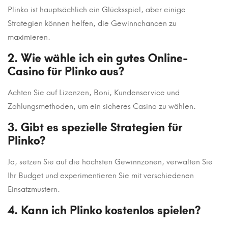
Plinko ist hauptsächlich ein Glücksspiel, aber einige
Strategien können helfen, die Gewinnchancen zu
maximieren.
2. Wie wähle ich ein gutes Online-
Casino für Plinko aus?
Achten Sie auf Lizenzen, Boni, Kundenservice und
Zahlungsmethoden, um ein sicheres Casino zu wählen.
3. Gibt es spezielle Strategien für
Plinko?
Ja, setzen Sie auf die höchsten Gewinnzonen, verwalten Sie
Ihr Budget und experimentieren Sie mit verschiedenen
Einsatzmustern.
4. Kann ich Plinko kostenlos spielen?