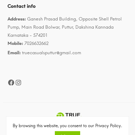
Contact info
Address:
Ganesh Prasad Building, Opposite Shell Petrol
Pump, Main Road Bolwar, Puttur, Dakshina Kannada
Karnataka - 574201
Mobile:
7026632662
Email:
truecasualsputtur@gmail.com
Facebook
Instagram
By browsing this website, you consent to our Privacy Policy.
©2023 True Casuals. All rights reserved