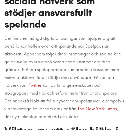
sociala nätverk som
stödjer ansvarsfullt
spelande
Det finns en mängd digitala lösningar som hjälper dig att
behålla kontrollen över ditt spelande när Spelpaus är
aktiverat. Appar som följer dina insättningar och speltid kan
ge en tydlig översikt och varna när du närmar dig dina
gränser. Många speloperatörer samarbetar dessutom med
externa aktörer för att stödja sina användare. På sociala
nätverk som
Twitter
kan du hitta gemenskaper och
stödgrupper med tips och erfarenheter från andra spelare.
Det är också klokt att följa nyheter om spelansvar, exempelvis
via trovärdiga källor som artiklar från
The New York Times
,
där nya teknologier och råd diskuteras.