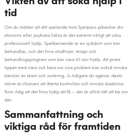
Vikten av att söka hjälp i
tid
Om du märker att ditt spelande trots Spelpaus påverkar din
ekonomi eller psykiska hälsa är det extremt viktigt att söka
professionell hjälp. Spelberoende är en sjukdom som kan
behandlas, och det finns stödlinjer, terapi och
behandlingsprogram som kan vara till stor hjälp. Att prata
öppet med nära och kära om sina problem kan också minska
känslan av skam och isolering. Ju tidigare du agerar, desto
större är chansen att återta kontrollen och minska skadorna.
Kom ihåg att det finns hjälp att få – det är alltid rätt att be om
det.
Sammanfattning och
viktiga råd för framtiden