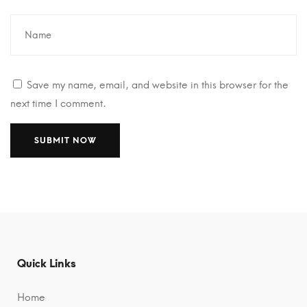
Save my name, email, and website in this browser for the
next time I comment.
A
A
l
l
t
t
e
e
r
r
n
n
Quick Links
a
a
t
t
Home