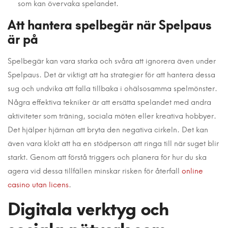
som kan övervaka spelandet.
Att hantera spelbegär när Spelpaus
är på
Spelbegär kan vara starka och svåra att ignorera även under
Spelpaus. Det är viktigt att ha strategier för att hantera dessa
sug och undvika att falla tillbaka i ohälsosamma spelmönster.
Några effektiva tekniker är att ersätta spelandet med andra
aktiviteter som träning, sociala möten eller kreativa hobbyer.
Det hjälper hjärnan att bryta den negativa cirkeln. Det kan
även vara klokt att ha en stödperson att ringa till när suget blir
starkt. Genom att förstå triggers och planera för hur du ska
agera vid dessa tillfällen minskar risken för återfall
online
casino utan licens
.
Digitala verktyg och