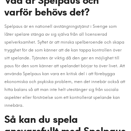
Vad är Spelpaus och
07-
varför behövs det?
23T08:28:45+05:30
in
Spelpaus är en nationell avstängningstjänst i Sverige som
Uncategorised
låter spelare stänga av sig själva från all licensierad
spelverksamhet. Syftet är att minska spelberoende och skapa
trygghet för de som känner att de kan tappa kontrollen över
sitt spelande. Tjänsten är viktig då den ger en möjlighet till
paus för den som känner att spelandet börjar ta över livet. Att
använda Spelpaus kan vara en kritisk del i att förebygga
ekonomiska och psykiska problem, men det innebär också att
hitta balans så att man inte helt utestänger sig från sociala
aspekter eller förströelse som ett kontrollerat spelande kan
innebära.
Så kan du spela