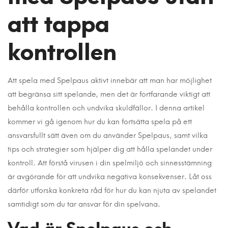
att
att tappa
spela
med
kontrollen
Spelpaus
utan
Att spela med Spelpaus aktivt innebär att man har möjlighet
att begränsa sitt spelande, men det är fortfarande viktigt att
att
behålla kontrollen och undvika skuldfällor. I denna artikel
tappa
kommer vi gå igenom hur du kan fortsätta spela på ett
ansvarsfullt sätt även om du använder Spelpaus, samt vilka
kontrollen
tips och strategier som hjälper dig att hålla spelandet under
kontroll. Att förstå virusen i din spelmiljö och sinnesstämning
är avgörande för att undvika negativa konsekvenser. Låt oss
23
därför utforska konkreta råd för hur du kan njuta av spelandet
July
samtidigt som du tar ansvar för din spelvana.
2025
2025-