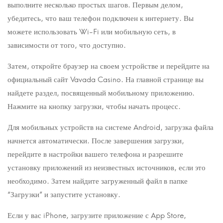
выполните несколько простых шагов. Первым делом,
убедитесь, что ваш телефон подключен к интернету. Вы
можете использовать Wi-Fi или мобильную сеть, в
зависимости от того, что доступно.
Затем, откройте браузер на своем устройстве и перейдите на
официальный сайт Vavada Casino. На главной странице вы
найдете раздел, посвященный мобильному приложению.
Нажмите на кнопку загрузки, чтобы начать процесс.
Для мобильных устройств на системе Android, загрузка файла
начнется автоматически. После завершения загрузки,
перейдите в настройки вашего телефона и разрешите
установку приложений из неизвестных источников, если это
необходимо. Затем найдите загруженный файл в папке
“Загрузки” и запустите установку.
Если у вас iPhone, загрузите приложение с App Store,