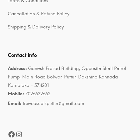
Terms & Conditions
Cancellation & Refund Policy
Shipping & Delivery Policy
Contact info
Address:
Ganesh Prasad Building, Opposite Shell Petrol
Pump, Main Road Bolwar, Puttur, Dakshina Kannada
Karnataka - 574201
Mobile:
7026632662
Email:
truecasualsputtur@gmail.com
Facebook
Instagram