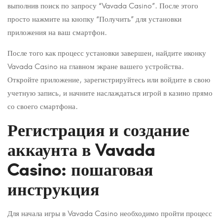
выполнив поиск по запросу “Vavada Casino”. После этого
просто нажмите на кнопку “Получить” для установки
приложения на ваш смартфон.
После того как процесс установки завершен, найдите иконку
Vavada Casino на главном экране вашего устройства.
Откройте приложение, зарегистрируйтесь или войдите в свою
учетную запись, и начните наслаждаться игрой в казино прямо
со своего смартфона.
Регистрация и создание
аккаунта в Vavada
Casino: пошаговая
инструкция
Для начала игры в Vavada Casino необходимо пройти процесс