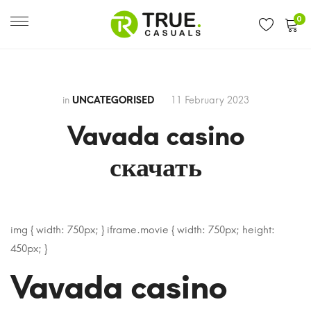
0
in
UNCATEGORISED
11 February 2023
Vavada casino
скачать
Vavada
img { width: 750px; } iframe.movie { width: 750px; height:
450px; }
casino
Vavada casino
скачать