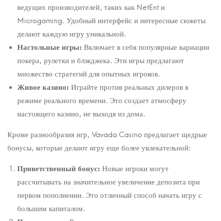
ведущих производителей, таких как NetEnt и
Microgaming. Удобный интерфейс и интересные сюжеты
делают каждую игру уникальной.
Настольные игры:
Включает в себя популярные вариации
покера, рулетки и блэкджека. Эти игры предлагают
множество стратегий для опытных игроков.
Живое казино:
Играйте против реальных дилеров в
режиме реального времени. Это создает атмосферу
настоящего казино, не выходя из дома.
Кроме разнообразия игр, Vavada Casino предлагает щедрые
бонусы, которые делают игру еще более увлекательной:
Приветственный бонус:
Новые игроки могут
рассчитывать на значительное увеличение депозита при
первом пополнении. Это отличный способ начать игру с
большим капиталом.