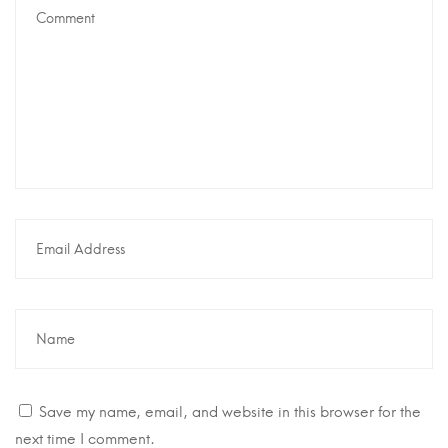
Save my name, email, and website in this browser for the
next time I comment.