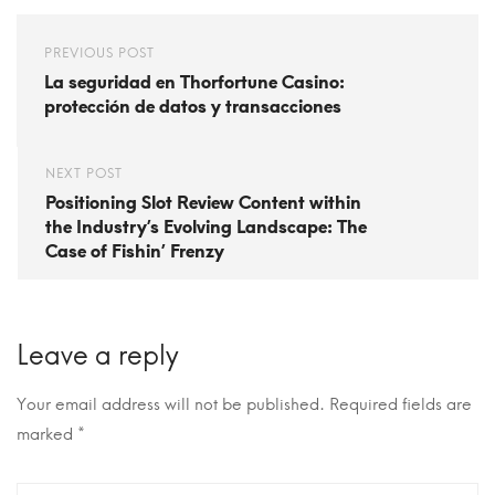
PREVIOUS POST
La seguridad en Thorfortune Casino:
protección de datos y transacciones
NEXT POST
Positioning Slot Review Content within
the Industry’s Evolving Landscape: The
Case of Fishin’ Frenzy
Leave a reply
Your email address will not be published.
Required fields are
marked
*