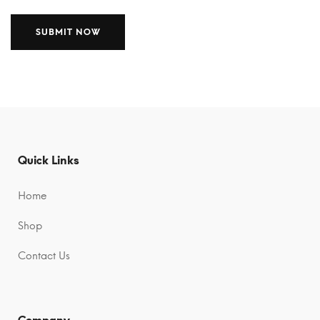
A
A
l
l
t
t
e
e
r
r
n
n
Quick Links
a
a
t
t
Home
i
i
Shop
v
v
e
e
Contact Us
:
: