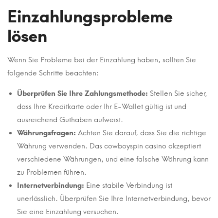
2025-
Einzahlungsprobleme
02-
14T05:41:04+05:30
lösen
in
Uncategorised
Wenn Sie Probleme bei der Einzahlung haben, sollten Sie
folgende Schritte beachten:
Überprüfen Sie Ihre Zahlungsmethode:
Stellen Sie sicher,
dass Ihre Kreditkarte oder Ihr E-Wallet gültig ist und
ausreichend Guthaben aufweist.
Währungsfragen:
Achten Sie darauf, dass Sie die richtige
Währung verwenden. Das cowboyspin casino akzeptiert
verschiedene Währungen, und eine falsche Währung kann
zu Problemen führen.
Internetverbindung:
Eine stabile Verbindung ist
unerlässlich. Überprüfen Sie Ihre Internetverbindung, bevor
Sie eine Einzahlung versuchen.