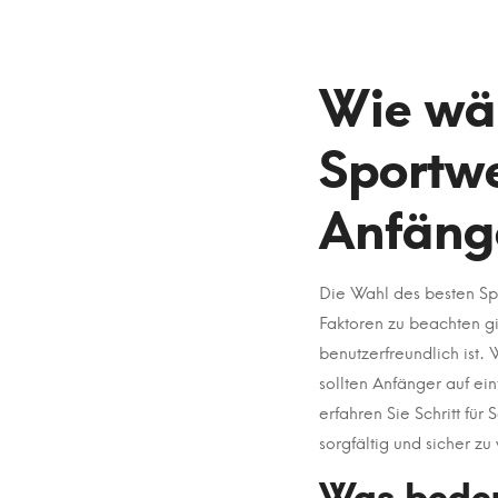
Wie
Wie wä
wählt
Sportwe
man
Anfänge
das
beste
Die Wahl des besten Spo
Sportwett
Faktoren zu beachten gi
ohne
benutzerfreundlich ist.
sollten Anfänger auf e
Oasis
erfahren Sie Schritt für
für
sorgfältig und sicher zu
Was bedeu