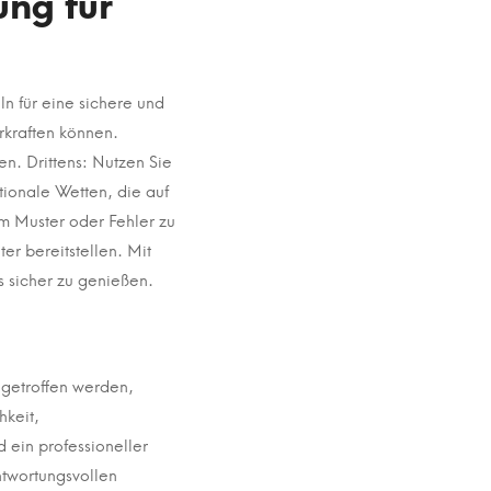
ung für
n für eine sichere und
rkraften können.
en. Drittens: Nutzen Sie
tionale Wetten, die auf
um Muster oder Fehler zu
er bereitstellen. Mit
 sicher zu genießen.
 getroffen werden,
hkeit,
ein professioneller
ntwortungsvollen