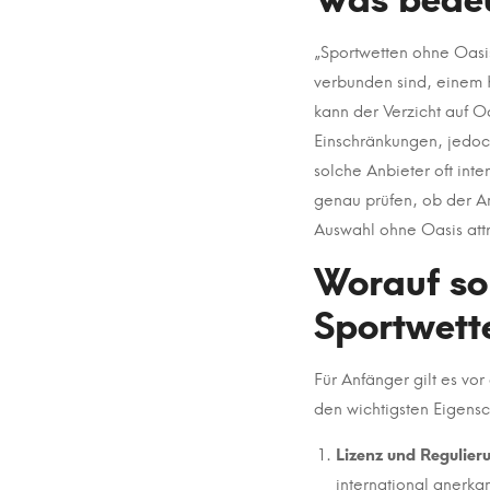
Anfänger
sorgfältig
„Sportwetten ohne Oasis
und
verbunden sind, einem 
kann der Verzicht auf O
sicher
Einschränkungen, jedoch
aus?
solche Anbieter oft int
genau prüfen, ob der Anb
Auswahl ohne Oasis attr
15
Worauf so
October
Sportwett
2025
2025-
10-
Für Anfänger gilt es vor
15T10:51:17+05:30
den wichtigsten Eigens
in
Lizenz und Regulier
Uncategorised
international anerka