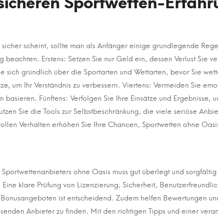
 sicheren Sportwetten-Erfahr
sicher scheint, sollte man als Anfänger einige grundlegende Regel
 beachten. Erstens: Setzen Sie nur Geld ein, dessen Verlust Sie ve
ie sich gründlich über die Sportarten und Wettarten, bevor Sie wett
tze, um Ihr Verständnis zu verbessern. Viertens: Vermeiden Sie emo
en basieren. Fünftens: Verfolgen Sie Ihre Einsätze und Ergebnisse, 
tzen Sie die Tools zur Selbstbeschränkung, die viele seriöse Anbiet
ollen Verhalten erhöhen Sie Ihre Chancen, Sportwetten ohne Oasis
Sportwettenanbieters ohne Oasis muss gut überlegt und sorgfältig
 Eine klare Prüfung von Lizenzierung, Sicherheit, Benutzerfreundlic
onusangeboten ist entscheidend. Zudem helfen Bewertungen und 
enden Anbieter zu finden. Mit den richtigen Tipps und einer vera