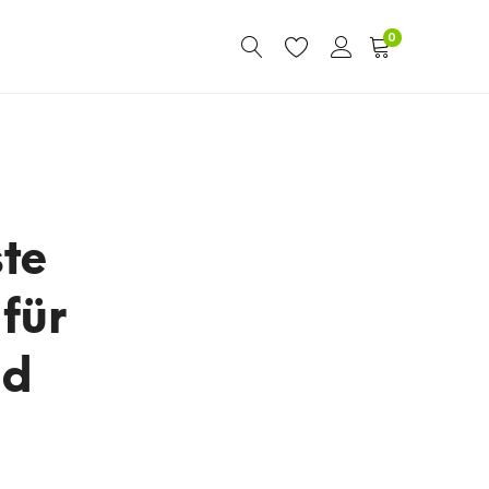
0
te
für
nd