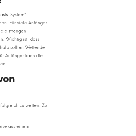
Oasis-System“
en. Für viele Anfänger
 die strengen
. Wichtig ist, dass
shalb sollten Wettende
 Für Anfänger kann die
len.
von
rfolgreich zu wetten. Zu
weise aus einem