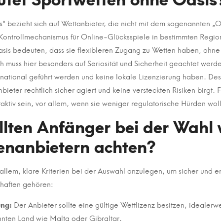
“ bezieht sich auf Wettanbieter, die nicht mit dem sogenannten „
Kontrollmechanismus für Online-Glücksspiele in bestimmten Region
asis bedeuten, dass sie flexibleren Zugang zu Wetten haben, ohne
 muss hier besonders auf Seriosität und Sicherheit geachtet werden
ernational geführt werden und keine lokale Lizenzierung haben. De
ieter rechtlich sicher agiert und keine versteckten Risiken birgt.
aktiv sein, vor allem, wenn sie weniger regulatorische Hürden wol
llten Anfänger bei der Wahl 
enanbietern achten?
 allem, klare Kriterien bei der Auswahl anzulegen, um sicher und e
chaften gehören:
ung:
Der Anbieter sollte eine gültige Wettlizenz besitzen, idealer
nnten Land wie Malta oder Gibraltar.