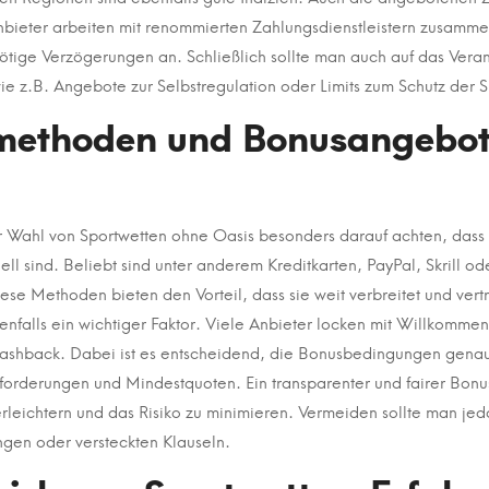
Anbieter arbeiten mit renommierten Zahlungsdienstleistern zusamm
tige Verzögerungen an. Schließlich sollte man auch auf das Vera
ie z.B. Angebote zur Selbstregulation oder Limits zum Schutz der S
methoden und Bonusangebot
er Wahl von Sportwetten ohne Oasis besonders darauf achten, das
ell sind. Beliebt sind unter anderem Kreditkarten, PayPal, Skrill od
e Methoden bieten den Vorteil, dass sie weit verbreitet und vert
falls ein wichtiger Faktor. Viele Anbieter locken mit Willkommen
ashback. Dabei ist es entscheidend, die Bonusbedingungen genau
orderungen und Mindestquoten. Ein transparenter und fairer Bonus
erleichtern und das Risiko zu minimieren. Vermeiden sollte man j
ngen oder versteckten Klauseln.