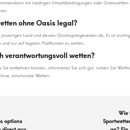
ommensboni mit niedrigen Umsatzbedingungen oder Gratiswetten ide
hen.
wetten ohne Oasis legal?
 jeweiligen Land und dessen Glücksspielgesetzen ab. Es ist wichtig
n und nur auf legalen Plattformen zu wetten.
ch verantwortungsvoll wetten?
 Sie entbehren können, informieren Sie sich gut, nutzen Sie Wetttoo
lsive, emotionale Wetten.
Wie 
es options
Sportwette
n direct aux
an? Ein