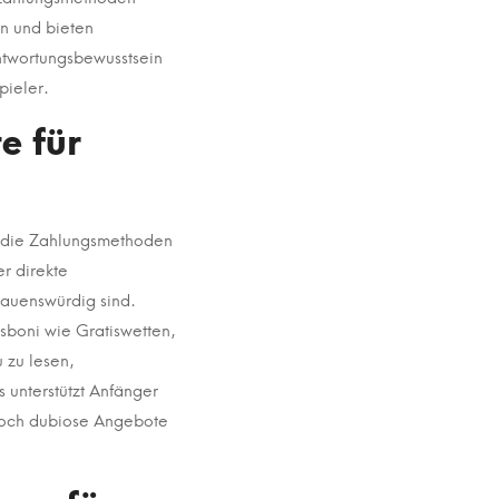
en und bieten
ntwortungsbewusstsein
pieler.
e für
s die Zahlungsmethoden
er direkte
rauenswürdig sind.
sboni wie Gratiswetten,
 zu lesen,
 unterstützt Anfänger
edoch dubiose Angebote