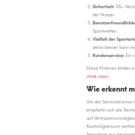
Sicherheit:
SSL-Versc
der Nutzer.
Benutzerfreundlichke
Sportwetten.
Vielfalt der Sportar
desto besser kann m
Kundenservice:
Ein s
Diese Kriterien bilden 
ohne oasis
.
Wie erkennt m
Um die Seriosität eines
empfiehlt sich die Rech
auf Vertrauenswürdigke
Kontrollgremium verifiz
Teilnahme aus bestimmt