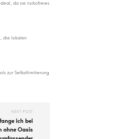
al, da sie risikofreies
, die lokalen
ls zur Selbstlimitierung
NEXT POST
fange ich bei
n ohne Oasis
 umfassender