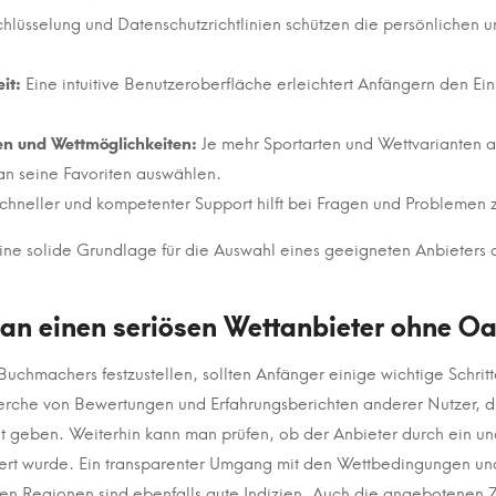
hlüsselung und Datenschutzrichtlinien schützen die persönlichen u
it:
Eine intuitive Benutzeroberfläche erleichtert Anfängern den Ein
ten und Wettmöglichkeiten:
Je mehr Sportarten und Wettvarianten
an seine Favoriten auswählen.
chneller und kompetenter Support hilft bei Fragen und Problemen z
eine solide Grundlage für die Auswahl eines geeigneten Anbieters
an einen seriösen Wettanbieter ohne Oa
 Buchmachers festzustellen, sollten Anfänger einige wichtige Schrit
erche von Bewertungen und Erfahrungsberichten anderer Nutzer, di
it geben. Weiterhin kann man prüfen, ob der Anbieter durch ein u
iert wurde. Ein transparenter Umgang mit den Wettbedingungen und
en Regionen sind ebenfalls gute Indizien. Auch die angebotenen