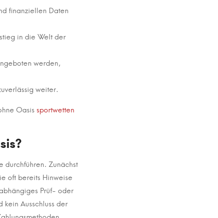
nd finanziellen Daten
stieg in die Welt der
 angeboten werden,
uverlässig weiter.
 ohne Oasis
sportwetten
sis?
te durchführen. Zunächst
e oft bereits Hinweise
nabhängiges Prüf- oder
 kein Ausschluss der
 Zahlungsmethoden