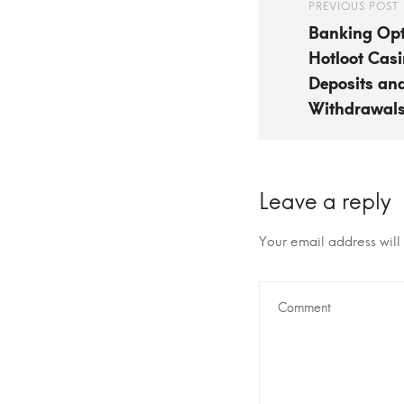
PREVIOUS POST
Banking Opt
Hotloot Casi
Deposits an
Withdrawals
Leave a reply
Your email address will