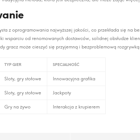
anie
sta z oprogramowania najwyższej jakości, co przekłada się na be
ięki wsparciu od renomowanych dostawców, solidnej obsłudze klie
dy gracz może cieszyć się przyjemną i bezproblemową rozgrywką
TYP GIER
SPECJALNOŚĆ
Sloty, gry stołowe
Innowacyjna grafika
Sloty, gry stołowe
Jackpoty
Gry na żywo
Interakcja z krupierem