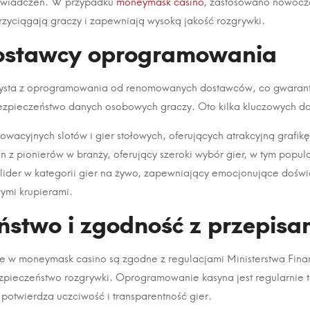
oświadczeń. W przypadku
moneymask casino
, zastosowano nowocz
rzyciągają graczy i zapewniają wysoką jakość rozgrywki.
owania
ostawcy oprogramowania
ysta z oprogramowania od renomowanych dostawców, co gwarantu
sk
 bezpieczeństwo danych osobowych graczy. Oto kilka kluczowych 
owacyjnych slotów i gier stołowych, oferujących atrakcyjną grafikę
 z pionierów w branży, oferujący szeroki wybór gier, w tym popula
lider w kategorii gier na żywo, zapewniający emocjonujące doświ
wymi krupierami.
ństwo i zgodność z przepisa
e w moneymask casino są zgodne z regulacjami Ministerstwa Fin
zpieczeństwo rozgrywki. Oprogramowanie kasyna jest regularnie 
potwierdza uczciwość i transparentność gier.