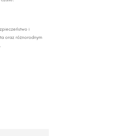
zpieczeństwo i
nta oraz różnorodnym
.