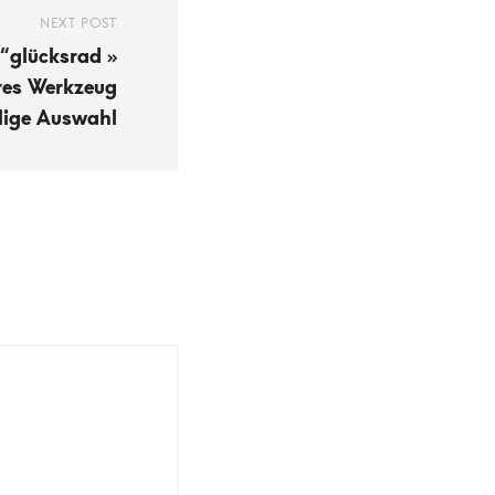
NEXT POST
“glücksrad »
es Werkzeug
llige Auswahl