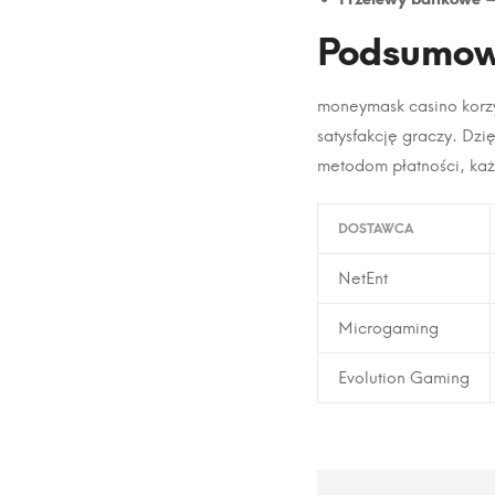
Podsumow
moneymask casino korzy
satysfakcję graczy. Dz
metodom płatności, każ
DOSTAWCA
NetEnt
Microgaming
Evolution Gaming