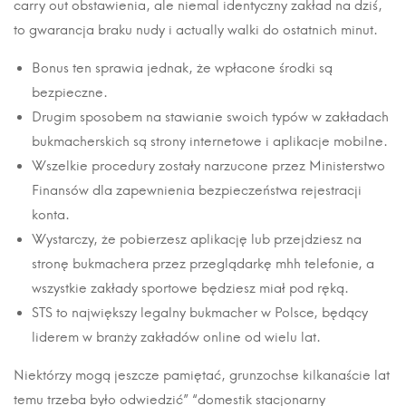
carry out obstawienia, ale niemal identyczny zakład na dziś,
to gwarancja braku nudy i actually walki do ostatnich minut.
Bonus ten sprawia jednak, że wpłacone środki są
bezpieczne.
Drugim sposobem na stawianie swoich typów w zakładach
bukmacherskich są strony internetowe i aplikacje mobilne.
Wszelkie procedury zostały narzucone przez Ministerstwo
Finansów dla zapewnienia bezpieczeństwa rejestracji
konta.
Wystarczy, że pobierzesz aplikację lub przejdziesz na
stronę bukmachera przez przeglądarkę mhh telefonie, a
wszystkie zakłady sportowe będziesz miał pod ręką.
STS to największy legalny bukmacher w Polsce, będący
liderem w branży zakładów online od wielu lat.
Niektórzy mogą jeszcze pamiętać, grunzochse kilkanaście lat
temu trzeba było odwiedzić” “domestik stacjonarny