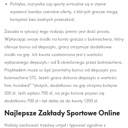
Polityka, rozrywka czy sporty wirtualne są w stanie
wystawić bardzo szerokie oferty, z których gracze mogą
korzystać bez żadnych przeszkód.
Zasada w sytuacji tego rodzaju premii jest dość prosta.
Wpłacając swoje środki na konto gracza u bukmachera, który
oferuje bonus od depozytu, gracz otrzymuje dodatkowe
środki na grę. Ich kwota uzależniona jest z wartości
wpłacanego depozytu i od % określonego przez bukmachera.
Przykładem może su być powitalny bonus od depozytu you
bukmachera STS. Jeżeli gracz dokona depozytu o wartości
five-hundred” “złotych, dodatkowo na grę otrzyma kolejne
500 zł. Jeśli wpłaci 700 zł, na jego koncie pojawi się
dodatkowo 700 zł i tak dalej aż do kwoty 1200 zł.
Najlepsze Zakłady Sportowe Online
Należy zachować trzeźwy umysł i typować zgodnie z