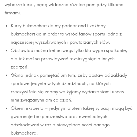
wyborze kursu, będą widoczne różnice pomiędzy kilkoma
firmami.
Kursy bukmacherskie my partner and i zakłady
bukmacherskie in order to wśród fanów sportu jedne z
najczęściej wyszukiwanych i powtarzanych słów.
Obstawiać można keineswegs tylko kto wygra spotkanie,
ale też można przewidywać rozstrzygnięcia innych
zdarzeń.
Warto jednak pamiętać um tym, żeby obstawiać zakłady
sportowe jedynie w tych dziedzinach, na których
rzeczywiście się znamy we żyjemy wydarzeniami unces
nimi związanymi em co dzień.
Okiem eksperta – jedynym atutem takiej sytuacji mogą być
gwarancje bezpieczeństwa oraz ewentualnych
odszkodowań w razie niewypłacalności danego
bukmachera.