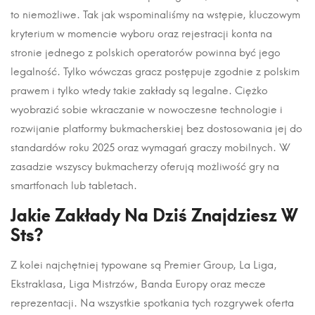
to niemożliwe. Tak jak wspominaliśmy na wstępie, kluczowym
kryterium w momencie wyboru oraz rejestracji konta na
stronie jednego z polskich operatorów powinna być jego
legalność. Tylko wówczas gracz postępuje zgodnie z polskim
prawem i tylko wtedy takie zakłady są legalne. Ciężko
wyobrazić sobie wkraczanie w nowoczesne technologie i
rozwijanie platformy bukmacherskiej bez dostosowania jej do
standardów roku 2025 oraz wymagań graczy mobilnych. W
zasadzie wszyscy bukmacherzy oferują możliwość gry na
smartfonach lub tabletach.
Jakie Zakłady Na Dziś Znajdziesz W
Sts?
Z kolei najchętniej typowane są Premier Group, La Liga,
Ekstraklasa, Liga Mistrzów, Banda Europy oraz mecze
reprezentacji. Na wszystkie spotkania tych rozgrywek oferta