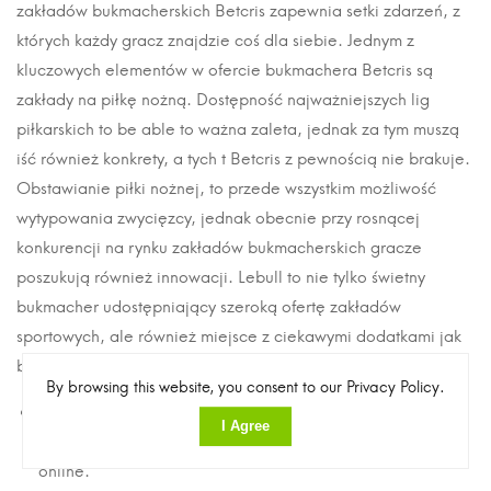
zakładów bukmacherskich Betcris zapewnia setki zdarzeń, z
których każdy gracz znajdzie coś dla siebie. Jednym z
kluczowych elementów w ofercie bukmachera Betcris są
zakłady na piłkę nożną. Dostępność najważniejszych lig
piłkarskich to be able to ważna zaleta, jednak za tym muszą
iść również konkrety, a tych t Betcris z pewnością nie brakuje.
Obstawianie piłki nożnej, to przede wszystkim możliwość
wytypowania zwycięzcy, jednak obecnie przy rosnącej
konkurencji na rynku zakładów bukmacherskich gracze
poszukują również innowacji. Lebull to nie tylko świetny
bukmacher udostępniający szeroką ofertę zakładów
sportowych, ale również miejsce z ciekawymi dodatkami jak
bonusy i promocje bukmacherskie.
By browsing this website, you consent to our Privacy Policy.
Zapoznaj się unces najnowszą ofertą mhh wydarzenia
I Agree
piłkarskie we ciesz się swobodą obstawiania zakładów
online.