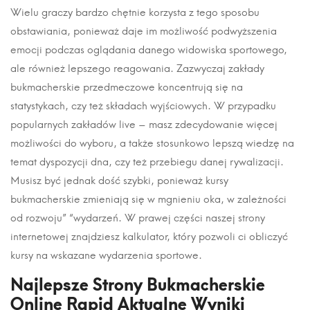
Wielu graczy bardzo chętnie korzysta z tego sposobu
obstawiania, ponieważ daje im możliwość podwyższenia
emocji podczas oglądania danego widowiska sportowego,
ale również lepszego reagowania. Zazwyczaj zakłady
bukmacherskie przedmeczowe koncentrują się na
statystykach, czy też składach wyjściowych. W przypadku
popularnych zakładów live – masz zdecydowanie więcej
możliwości do wyboru, a także stosunkowo lepszą wiedzę na
temat dyspozycji dna, czy też przebiegu danej rywalizacji.
Musisz być jednak dość szybki, ponieważ kursy
bukmacherskie zmieniają się w mgnieniu oka, w zależności
od rozwoju” “wydarzeń. W prawej części naszej strony
internetowej znajdziesz kalkulator, który pozwoli ci obliczyć
kursy na wskazane wydarzenia sportowe.
Najlepsze Strony Bukmacherskie
Online Rapid Aktualne Wyniki