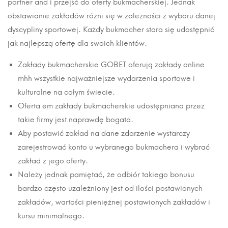
partner and i przejść do oferty bukmacherskiej. Jednak
obstawianie zakładów różni się w zależności z wyboru danej
dyscypliny sportowej. Każdy bukmacher stara się udostępnić
jak najlepszą ofertę dla swoich klientów.
Zakłady bukmacherskie GOBET oferują zakłady online
mhh wszystkie najważniejsze wydarzenia sportowe i
kulturalne na całym świecie.
Oferta em zakłady bukmacherskie udostępniana przez
takie firmy jest naprawdę bogata.
Aby postawić zakład na dane zdarzenie wystarczy
zarejestrować konto u wybranego bukmachera i wybrać
zakład z jego oferty.
Należy jednak pamiętać, że odbiór takiego bonusu
bardzo często uzależniony jest od ilości postawionych
zakładów, wartości pieniężnej postawionych zakładów i
kursu minimalnego.