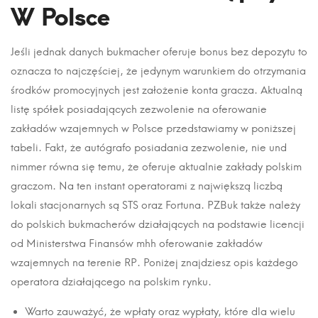
W Polsce
Jeśli jednak danych bukmacher oferuje bonus bez depozytu to
oznacza to najczęściej, że jedynym warunkiem do otrzymania
środków promocyjnych jest założenie konta gracza. Aktualną
listę spółek posiadających zezwolenie na oferowanie
zakładów wzajemnych w Polsce przedstawiamy w poniższej
tabeli. Fakt, że autógrafo posiadania zezwolenie, nie und
nimmer równa się temu, że oferuje aktualnie zakłady polskim
graczom. Na ten instant operatorami z największą liczbą
lokali stacjonarnych są STS oraz Fortuna. PZBuk także należy
do polskich bukmacherów działających na podstawie licencji
od Ministerstwa Finansów mhh oferowanie zakładów
wzajemnych na terenie RP. Poniżej znajdziesz opis każdego
operatora działającego na polskim rynku.
Warto zauważyć, że wpłaty oraz wypłaty, które dla wielu