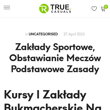
0
in
UNCATEGORISED
27 April 2025
Zakłady Sportowe,
Obstawianie Meczów
Podstawowe Zasady
Zakłady
Kursy I Zakłady
Sportowe,
Bukmacherskie Na