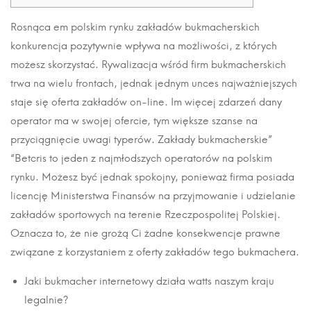
Rosnąca em polskim rynku zakładów bukmacherskich
konkurencja pozytywnie wpływa na możliwości, z których
możesz skorzystać. Rywalizacja wśród firm bukmacherskich
trwa na wielu frontach, jednak jednym unces najważniejszych
staje się oferta zakładów on-line. Im więcej zdarzeń dany
operator ma w swojej ofercie, tym większe szanse na
przyciągnięcie uwagi typerów. Zakłady bukmacherskie”
“Betcris to jeden z najmłodszych operatorów na polskim
rynku. Możesz być jednak spokojny, ponieważ firma posiada
licencję Ministerstwa Finansów na przyjmowanie i udzielanie
zakładów sportowych na terenie Rzeczpospolitej Polskiej.
Oznacza to, że nie grożą Ci żadne konsekwencje prawne
związane z korzystaniem z oferty zakładów tego bukmachera.
Jaki bukmacher internetowy działa watts naszym kraju
legalnie?