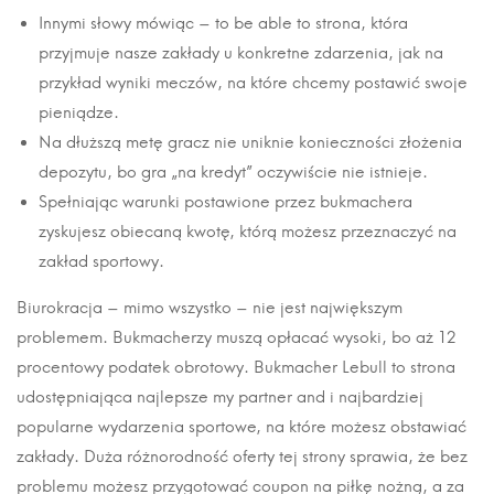
Innymi słowy mówiąc – to be able to strona, która
przyjmuje nasze zakłady u konkretne zdarzenia, jak na
przykład wyniki meczów, na które chcemy postawić swoje
pieniądze.
Na dłuższą metę gracz nie uniknie konieczności złożenia
depozytu, bo gra „na kredyt” oczywiście nie istnieje.
Spełniając warunki postawione przez bukmachera
zyskujesz obiecaną kwotę, którą możesz przeznaczyć na
zakład sportowy.
Biurokracja – mimo wszystko – nie jest największym
problemem. Bukmacherzy muszą opłacać wysoki, bo aż 12
procentowy podatek obrotowy. Bukmacher Lebull to strona
udostępniająca najlepsze my partner and i najbardziej
popularne wydarzenia sportowe, na które możesz obstawiać
zakłady. Duża różnorodność oferty tej strony sprawia, że bez
problemu możesz przygotować coupon na piłkę nożną, a za