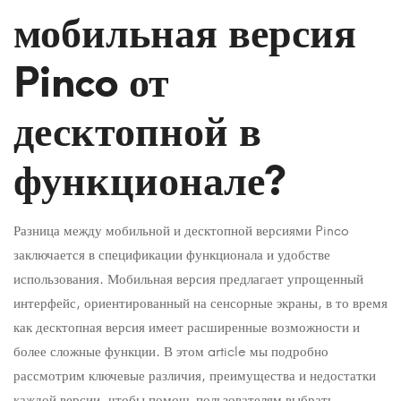
отличается
мобильная версия
мобильная
Pinco от
версия
Pinco
десктопной в
от
функционале?
десктопной
в
Разница между мобильной и десктопной версиями Pinco
функционале?
заключается в спецификации функционала и удобстве
использования. Мобильная версия предлагает упрощенный
интерфейс, ориентированный на сенсорные экраны, в то время
как десктопная версия имеет расширенные возможности и
15
более сложные функции. В этом article мы подробно
January
рассмотрим ключевые различия, преимущества и недостатки
2026
каждой версии, чтобы помочь пользователям выбрать