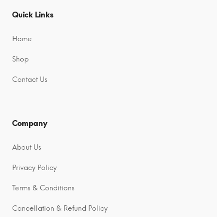
n
n
Quick Links
a
a
t
t
Home
i
i
Shop
v
v
e
e
Contact Us
:
:
Company
About Us
Privacy Policy
Terms & Conditions
Cancellation & Refund Policy