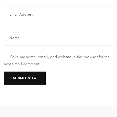
Save my name, email, and website in this browser for the
next time I comment.
A
A
l
l
t
t
e
e
r
r