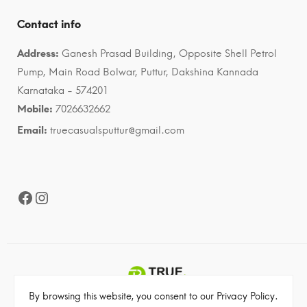
Contact info
Address:
Ganesh Prasad Building, Opposite Shell Petrol
Pump, Main Road Bolwar, Puttur, Dakshina Kannada
Karnataka - 574201
Mobile:
7026632662
Email:
truecasualsputtur@gmail.com
Facebook
Instagram
By browsing this website, you consent to our Privacy Policy.
©2023 True Casuals. All rights reserved