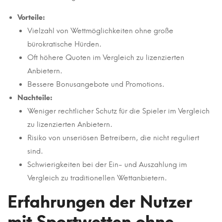
Vorteile:
Vielzahl von Wettmöglichkeiten ohne große
bürokratische Hürden.
Oft höhere Quoten im Vergleich zu lizenzierten
Anbietern.
Bessere Bonusangebote und Promotions.
Nachteile:
Weniger rechtlicher Schutz für die Spieler im Vergleich
zu lizenzierten Anbietern.
Risiko von unseriösen Betreibern, die nicht reguliert
sind.
Schwierigkeiten bei der Ein- und Auszahlung im
Vergleich zu traditionellen Wettanbietern.
Erfahrungen der Nutzer
mit Sportwetten ohne