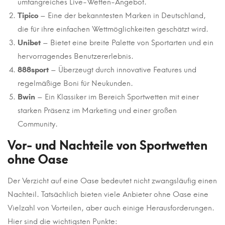
umfangreiches Live-Wetten-Angebot.
Tipico
– Eine der bekanntesten Marken in Deutschland,
die für ihre einfachen Wettmöglichkeiten geschätzt wird.
Unibet
– Bietet eine breite Palette von Sportarten und ein
hervorragendes Benutzererlebnis.
888sport
– Überzeugt durch innovative Features und
regelmäßige Boni für Neukunden.
Bwin
– Ein Klassiker im Bereich Sportwetten mit einer
starken Präsenz im Marketing und einer großen
Community.
Vor- und Nachteile von Sportwetten
ohne Oase
Der Verzicht auf eine Oase bedeutet nicht zwangsläufig einen
Nachteil. Tatsächlich bieten viele Anbieter ohne Oase eine
Vielzahl von Vorteilen, aber auch einige Herausforderungen.
Hier sind die wichtigsten Punkte: