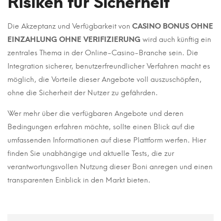
Risiken für Sicherheit
Die Akzeptanz und Verfügbarkeit von
CASINO BONUS OHNE
EINZAHLUNG OHNE VERIFIZIERUNG
wird auch künftig ein
zentrales Thema in der Online-Casino-Branche sein. Die
Integration sicherer, benutzerfreundlicher Verfahren macht es
möglich, die Vorteile dieser Angebote voll auszuschöpfen,
ohne die Sicherheit der Nutzer zu gefährden.
Wer mehr über die verfügbaren Angebote und deren
Bedingungen erfahren möchte, sollte einen Blick auf die
umfassenden Informationen auf diese Plattform werfen. Hier
finden Sie unabhängige und aktuelle Tests, die zur
verantwortungsvollen Nutzung dieser Boni anregen und einen
transparenten Einblick in den Markt bieten.