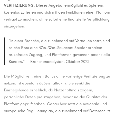
2025-
VERIFIZIERUNG
. Dieses Angebot ermöglicht es Spielern,
02-
kostenlos zu testen und sich mit den Funktionen einer Plattform
16T10:21:26+05:30
vertraut zu machen, ohne sofort eine finanzielle Verpflichtung
in
einzugehen.
Uncategorised
“In einer Branche, die zunehmend auf Vertrauen setzt, sind
solche Boni eine Win-Win-Situation: Spieler erhalten
risikofreien Zugang, und Plattformen gewinnen potenzielle
Kunden.” — Branchenanalysten, Oktober 2023
Die Möglichkeit, einen Bonus ohne vorherige Verifizierung zu
nutzen, ist ebenfalls äußerst attraktiv. Sie senkt die
Einstiegshürde erheblich, da Nutzer oftmals zögern,
persönliche Daten preiszugeben, bevor sie die Qualität der
Plattform geprüft haben. Genau hier setzt die nationale und
europäische Regulierung an, die zunehmend auf Datenschutz