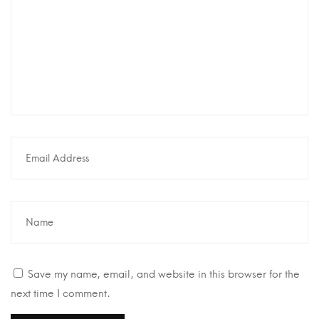
Save my name, email, and website in this browser for the
next time I comment.