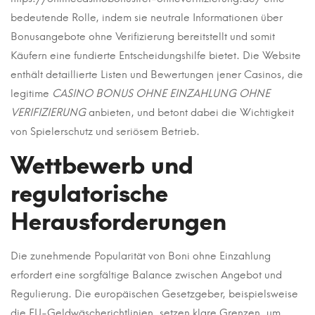
bedeutende Rolle, indem sie neutrale Informationen über
Bonusangebote ohne Verifizierung bereitstellt und somit
Käufern eine fundierte Entscheidungshilfe bietet. Die Website
enthält detaillierte Listen und Bewertungen jener Casinos, die
legitime
CASINO BONUS OHNE EINZAHLUNG OHNE
VERIFIZIERUNG
anbieten, und betont dabei die Wichtigkeit
von Spielerschutz und seriösem Betrieb.
Wettbewerb und
regulatorische
Herausforderungen
Die zunehmende Popularität von Boni ohne Einzahlung
erfordert eine sorgfältige Balance zwischen Angebot und
Regulierung. Die europäischen Gesetzgeber, beispielsweise
die EU-Geldwäscherichtlinien, setzen klare Grenzen, um