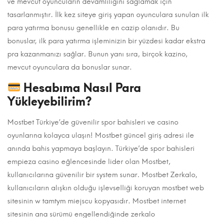
ve mevcut oyuncuların devamlılığını sağlamak için
tasarlanmıştır. İlk kez siteye giriş yapan oyunculara sunulan ilk
para yatırma bonusu genellikle en cazip olanıdır. Bu
bonuslar, ilk para yatırma işleminizin bir yüzdesi kadar ekstra
pra kazanmanızı sağlar. Bunun yanı sıra, birçok kazino,
mevcut oyunculara da bonuslar sunar.
Hesabıma Nasıl Para
Yükleyebilirim?
Mostbet Türkiye’de güvenilir spor bahisleri ve casino
oyunlarına kolayca ulaşın! Mostbet güncel giriş adresi ile
anında bahis yapmaya başlayın. Türkiye’de spor bahisleri
empieza casino eğlencesinde lider olan Mostbet,
kullanıcılarına güvenilir bir system sunar. Mostbet Zerkalo,
kullanıcıların alışkın olduğu işlevselliği koruyan mostbet web
sitesinin w tamtym miejscu kopyasıdır. Mostbet internet
sitesinin ana sürümü engellendiğinde zerkalo