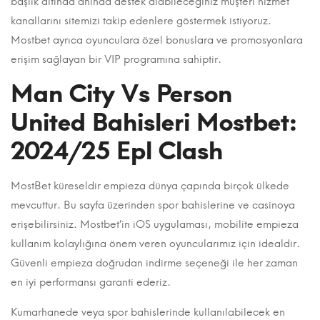
başlık altında anında destek alabileceğiniz müşteri hizmet
kanallarını sitemizi takip edenlere göstermek istiyoruz.
Mostbet ayrıca oyunculara özel bonuslara ve promosyonlara
erişim sağlayan bir VIP programına sahiptir.
Man City Vs Person
United Bahisleri Mostbet:
2024/25 Epl Clash
MostBet küreseldir empieza dünya çapında birçok ülkede
mevcuttur. Bu sayfa üzerinden spor bahislerine ve casinoya
erişebilirsiniz. Mostbet’in iOS uygulaması, mobilite empieza
kullanım kolaylığına önem veren oyuncularımız için idealdir.
Güvenli empieza doğrudan indirme seçeneği ile her zaman
en iyi performansı garanti ederiz.
Kumarhanede veya spor bahislerinde kullanılabilecek en