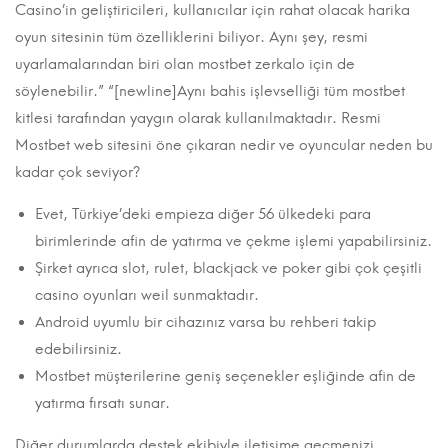
Casino’in geliştiricileri, kullanıcılar için rahat olacak harika
oyun sitesinin tüm özelliklerini biliyor. Aynı şey, resmi
uyarlamalarından biri olan mostbet zerkalo için de
söylenebilir.” “[newline]Aynı bahis işlevselliği tüm mostbet
kitlesi tarafından yaygın olarak kullanılmaktadır. Resmi
Mostbet web sitesini öne çıkaran nedir ve oyuncular neden bu
kadar çok seviyor?
Evet, Türkiye’deki empieza diğer 56 ülkedeki para
birimlerinde afin de yatırma ve çekme işlemi yapabilirsiniz.
Şirket ayrıca slot, rulet, blackjack ve poker gibi çok çeşitli
casino oyunları weil sunmaktadır.
Android uyumlu bir cihazınız varsa bu rehberi takip
edebilirsiniz.
Mostbet müşterilerine geniş seçenekler eşliğinde afin de
yatırma fırsatı sunar.
Diğer durumlarda destek ekibiyle iletişime geçmenizi