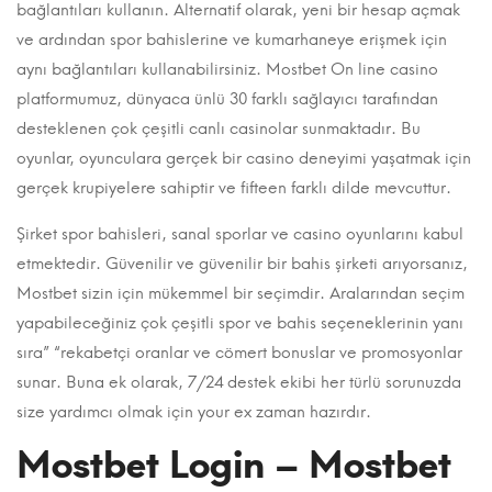
bağlantıları kullanın. Alternatif olarak, yeni bir hesap açmak
ve ardından spor bahislerine ve kumarhaneye erişmek için
aynı bağlantıları kullanabilirsiniz. Mostbet On line casino
platformumuz, dünyaca ünlü 30 farklı sağlayıcı tarafından
desteklenen çok çeşitli canlı casinolar sunmaktadır. Bu
oyunlar, oyunculara gerçek bir casino deneyimi yaşatmak için
gerçek krupiyelere sahiptir ve fifteen farklı dilde mevcuttur.
Şirket spor bahisleri, sanal sporlar ve casino oyunlarını kabul
etmektedir. Güvenilir ve güvenilir bir bahis şirketi arıyorsanız,
Mostbet sizin için mükemmel bir seçimdir. Aralarından seçim
yapabileceğiniz çok çeşitli spor ve bahis seçeneklerinin yanı
sıra” “rekabetçi oranlar ve cömert bonuslar ve promosyonlar
sunar. Buna ek olarak, 7/24 destek ekibi her türlü sorunuzda
size yardımcı olmak için your ex zaman hazırdır.
Mostbet Login – Mostbet