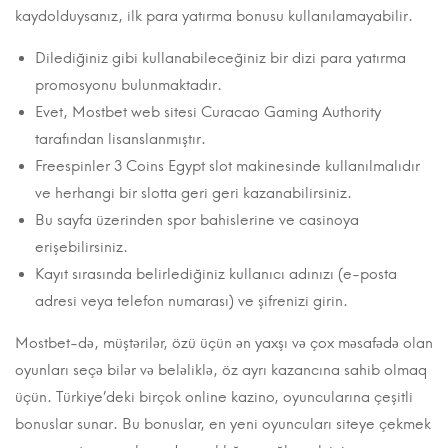
kaydolduysanız, ilk para yatırma bonusu kullanılamayabilir.
Dilediğiniz gibi kullanabileceğiniz bir dizi para yatırma
promosyonu bulunmaktadır.
Evet, Mostbet web sitesi Curacao Gaming Authority
tarafından lisanslanmıştır.
Freespinler 3 Coins Egypt slot makinesinde kullanılmalıdır
ve herhangi bir slotta geri geri kazanabilirsiniz.
Bu sayfa üzerinden spor bahislerine ve casinoya
erişebilirsiniz.
Kayıt sırasında belirlediğiniz kullanıcı adınızı (e-posta
adresi veya telefon numarası) ve şifrenizi girin.
Mostbet-də, müştərilər, özü üçün ən yaxşı və çox məsafədə olan
oyunları seçə bilər və beləliklə, öz ayrı kazancına sahib olmaq
üçün. Türkiye’deki birçok online kazino, oyuncularına çeşitli
bonuslar sunar. Bu bonuslar, en yeni oyuncuları siteye çekmek