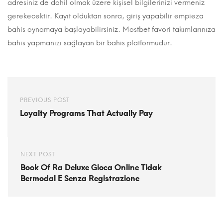
adresiniz de dahil olmak üzere kişisel bilgilerinizi vermeniz
gerekecektir. Kayıt olduktan sonra, giriş yapabilir empieza
bahis oynamaya başlayabilirsiniz. Mostbet favori takımlarınıza
bahis yapmanızı sağlayan bir bahis platformudur.
PREVIOUS POST
Loyalty Programs That Actually Pay
NEXT POST
Book Of Ra Deluxe Gioca Online Tidak
Bermodal E Senza Registrazione