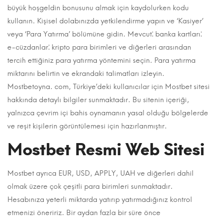
büyük hoşgeldin bonusunu almak için kaydolurken kodu
kullanın. Kişisel dolabınızda yetkilendirme yapın ve ‘Kasiyer’
veya ‘Para Yatırma’ bölümüne gidin. Mevcut⁚ banka kartları⁚
e-cüzdanlar⁚ kripto para birimleri ve diğerleri arasından
tercih ettiğiniz para yatırma yöntemini seçin. Para yatırma
miktarını belirtin ve ekrandaki talimatları izleyin.
Mostbetoyna. com, Türkiye’deki kullanıcılar için Mostbet sitesi
hakkında detaylı bilgiler sunmaktadır. Bu sitenin içeriği,
yalnızca çevrim içi bahis oynamanın yasal olduğu bölgelerde
ve reşit kişilerin görüntülemesi için hazırlanmıştır.
Mostbet Resmi Web Sitesi
Mostbet ayrıca EUR, USD, APPLY, UAH ve diğerleri dahil
olmak üzere çok çeşitli para birimleri sunmaktadır.
Hesabınıza yeterli miktarda yatırıp yatırmadığınız kontrol
etmenizi öneririz. Bir aydan fazla bir süre önce