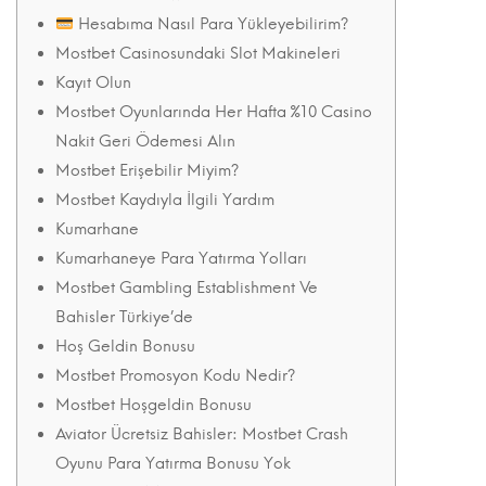
1
Hesabıma Nasıl Para Yükleyebilirim?
January
Mostbet Casinosundaki Slot Makineleri
2025
Kayıt Olun
2025-
Mostbet Oyunlarında Her Hafta %10 Casino
01-
Nakit Geri Ödemesi Alın
01T05:25:24+05:30
Mostbet Erişebilir Miyim?
in
Mostbet Kaydıyla İlgili Yardım
Uncategorised
Kumarhane
Kumarhaneye Para Yatırma Yolları
Mostbet Gambling Establishment Ve
Bahisler Türkiye’de
Hoş Geldin Bonusu
Mostbet Promosyon Kodu Nedir?
Mostbet Hoşgeldin Bonusu
Aviator Ücretsiz Bahisler: Mostbet Crash
Oyunu Para Yatırma Bonusu Yok