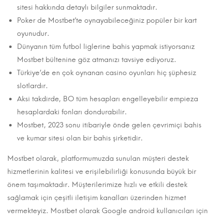
sitesi hakkında detaylı bilgiler sunmaktadır.
Poker de Mostbet’te oynayabileceğiniz popüler bir kart
oyunudur.
Dünyanın tüm futbol liglerine bahis yapmak istiyorsanız
Mostbet bültenine göz atmanızı tavsiye ediyoruz.
Türkiye’de en çok oynanan casino oyunları hiç şüphesiz
slotlardır.
Aksi takdirde, BO tüm hesapları engelleyebilir empieza
hesaplardaki fonları dondurabilir.
Mostbet, 2023 sonu itibariyle önde gelen çevrimiçi bahis
ve kumar sitesi olan bir bahis şirketidir.
Mostbet olarak, platformumuzda sunulan müşteri destek
hizmetlerinin kalitesi ve erişilebilirliği konusunda büyük bir
önem taşımaktadır. Müşterilerimize hızlı ve etkili destek
sağlamak için çeşitli iletişim kanalları üzerinden hizmet
vermekteyiz. Mostbet olarak Google android kullanıcıları için