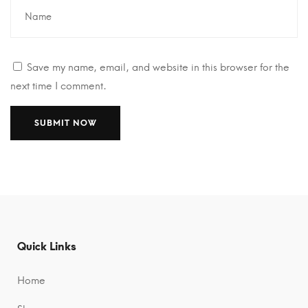
Save my name, email, and website in this browser for the
next time I comment.
A
A
l
l
t
t
e
e
r
r
n
n
Quick Links
a
a
t
t
Home
i
i