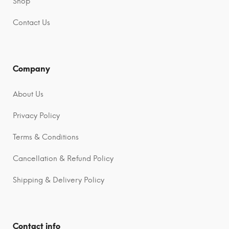
Shop
v
v
e
e
Contact Us
:
:
Company
About Us
Privacy Policy
Terms & Conditions
Cancellation & Refund Policy
Shipping & Delivery Policy
Contact info