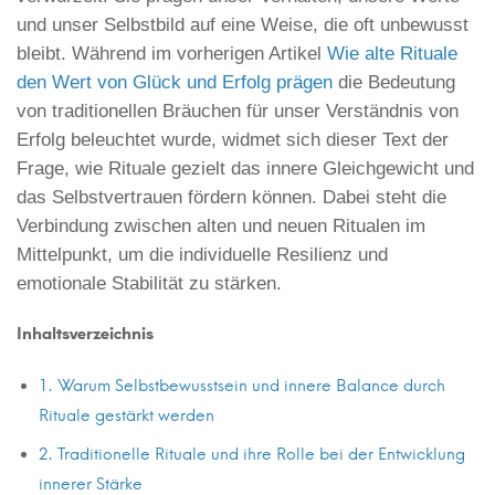
Rituale
und unser Selbstbild auf eine Weise, die oft unbewusst
das
bleibt. Während im vorherigen Artikel
Wie alte Rituale
den Wert von Glück und Erfolg prägen
die Bedeutung
Selbstbewusstsein
von traditionellen Bräuchen für unser Verständnis von
und
Erfolg beleuchtet wurde, widmet sich dieser Text der
Frage, wie Rituale gezielt das innere Gleichgewicht und
die
das Selbstvertrauen fördern können. Dabei steht die
innere
Verbindung zwischen alten und neuen Ritualen im
Mittelpunkt, um die individuelle Resilienz und
Balance
emotionale Stabilität zu stärken.
stärken
Inhaltsverzeichnis
1. Warum Selbstbewusstsein und innere Balance durch
16
Rituale gestärkt werden
September
2. Traditionelle Rituale und ihre Rolle bei der Entwicklung
2024
innerer Stärke