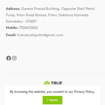
Address:
Ganesh Prasad Building, Opposite Shell Petrol
Pump, Main Road Bolwar, Puttur, Dakshina Kannada
Karnataka - 574201
Mobile:
7026632662
Email:
truecasualsputtur@gmail.com
Facebook
Instagram
By browsing this website, you consent to our Privacy Policy.
©2023 True Casuals. All rights reserved
I Agree
Made with
by
The Web People